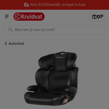
Voor 22:00 besteld, morgen in huis
0
.
00
Autostoel