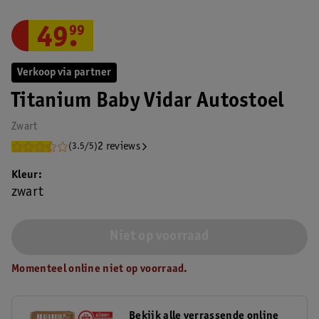
49
.
99
Verkoop via partner
Titanium Baby Vidar Autostoel
Zwart
2 reviews
(3.5/5)
Kleur
zwart
Niet op voorraad
Momenteel online niet op voorraad.
Bekijk alle verrassende online