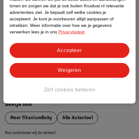
Over dit product
tonen en zorgen we dat je ook buiten Kruidvat.nl relevante
advertenties ziet.
Je bepaalt zelf welke cookies je
Productinformatie
accepteert.
Je kunt je voorkeuren altijd aanpassen of
intrekken.
Meer informatie over hoe we je gegevens
verwerken lees je in ons
Privacybeleid
.
Nature Impact Score
Dit product heeft (nog) geen Nature
Impact Score.
Accepteer
Meer informatie
Weigeren
Bestel & Bezorginformatie
Zelf cookies beheren
Bekijk ook
Meer
TitaniumBaby
Alle Autostoel
Hoe controleren wij de reviews?