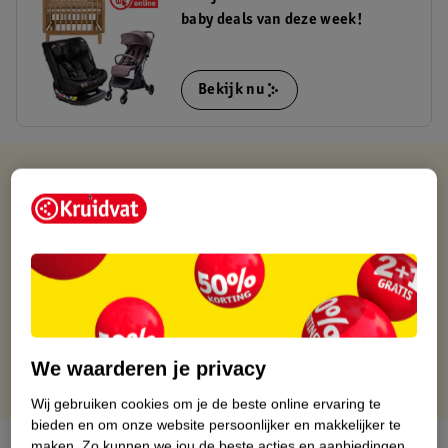
baby deals van deze week!
Bekijk nu
Verkocht en verstuurd door
Van Asten Babysuperstore
Binnen 1 werkdag verstuurd
Gratis thuisbezorgd
Gratis retourneren via verkooppartner.
Gratis punten met je Kruidvat kaart
We waarderen je privacy
Wij gebruiken cookies om je de beste online ervaring te
bieden en om onze website persoonlijker en makkelijker te
maken.
Zo kunnen we jou de beste acties en aanbiedingen