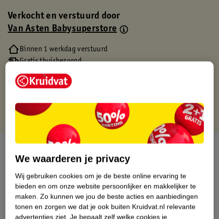
Verkocht en verstuurd door
Van Asten Babysuperstore
Binnen 1 werkdag verstuurd
Gratis thuisbezorgd
Gratis retourneren via verkooppartner.
Gratis punten met je Kruidvat kaart
Over dit product
We waarderen je privacy
Productinformatie
Wij gebruiken cookies om je de beste online ervaring te
bieden en om onze website persoonlijker en makkelijker te
maken.
Zo kunnen we jou de beste acties en aanbiedingen
Etiketinformatie
tonen en zorgen we dat je ook buiten Kruidvat.nl relevante
advertenties ziet.
Je bepaalt zelf welke cookies je