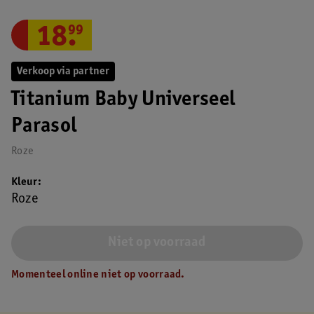
18
.
99
Verkoop via partner
Titanium Baby Universeel
Parasol
Roze
Kleur
Roze
Niet op voorraad
Momenteel online niet op voorraad.