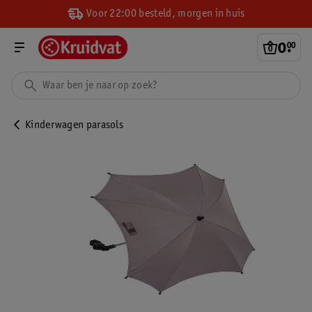
Voor 22:00 besteld, morgen in huis
0
.
00
Kinderwagen parasols