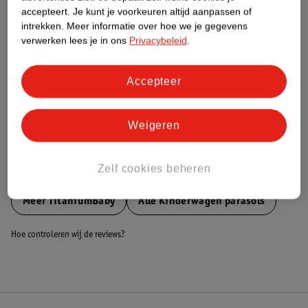
accepteert.
Je kunt je voorkeuren altijd aanpassen of
Nature Impact Score
intrekken.
Meer informatie over hoe we je gegevens
Dit product heeft (nog) geen Nature
verwerken lees je in ons
Privacybeleid
.
Impact Score.
Meer informatie
Accepteer
Bestel & Bezorginformatie
Weigeren
Zelf cookies beheren
Bekijk ook
Meer
TitaniumBaby
Alle Kinderwagen parasols
Hoe controleren wij de reviews?