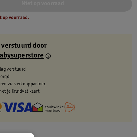
Niet op voorraad
t op voorraad.
 verstuurd door
Babysuperstore
dag verstuurd
zorgd
eren via verkooppartner.
met je Kruidvat kaart