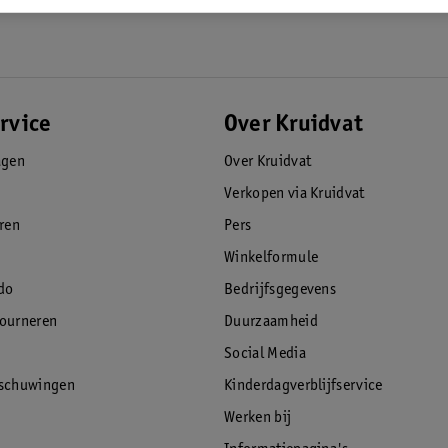
rvice
Over Kruidvat
agen
Over Kruidvat
Verkopen via Kruidvat
eren
Pers
Winkelformule
do
Bedrijfsgegevens
tourneren
Duurzaamheid
Social Media
rschuwingen
Kinderdagverblijfservice
Werken bij