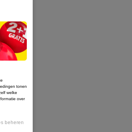
te
iedingen tonen
zelf welke
formatie over
es beheren