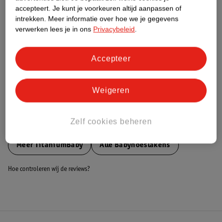
accepteert.
Je kunt je voorkeuren altijd aanpassen of
Nature Impact Score
intrekken.
Meer informatie over hoe we je gegevens
Dit product heeft (nog) geen Nature
verwerken lees je in ons
Privacybeleid
.
Impact Score.
Meer informatie
Accepteer
Bestel & Bezorginformatie
Weigeren
Zelf cookies beheren
Bekijk ook
Meer
TitaniumBaby
Alle Babyhoeslakens
Hoe controleren wij de reviews?