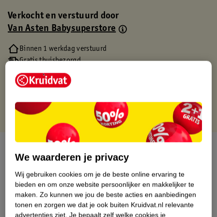
Verkocht en verstuurd door
Van Asten Babysuperstore
Binnen 1 werkdag verstuurd
Gratis thuisbezorgd
Gratis retourneren via verkooppartner.
Gratis punten met je Kruidvat kaart
Over dit product
We waarderen je privacy
Productinformatie
Wij gebruiken cookies om je de beste online ervaring te
bieden en om onze website persoonlijker en makkelijker te
maken.
Zo kunnen we jou de beste acties en aanbiedingen
Etiketinformatie
tonen en zorgen we dat je ook buiten Kruidvat.nl relevante
advertenties ziet.
Je bepaalt zelf welke cookies je