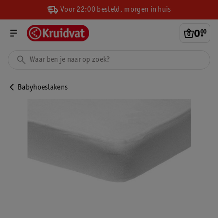
Voor 22:00 besteld, morgen in huis
0
.
00
Babyhoeslakens