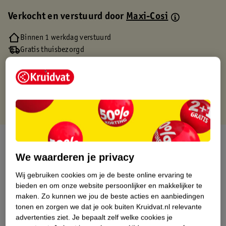
Verkocht en verstuurd door
Maxi-Cosi
Binnen 1 werkdag verstuurd
Gratis thuisbezorgd
Gratis retourneren via verkooppartner.
Gratis punten met je Kruidvat kaart
Over dit product
We waarderen je privacy
Productinformatie
Wij gebruiken cookies om je de beste online ervaring te
bieden en om onze website persoonlijker en makkelijker te
Etiketinformatie
maken.
Zo kunnen we jou de beste acties en aanbiedingen
tonen en zorgen we dat je ook buiten Kruidvat.nl relevante
advertenties ziet.
Je bepaalt zelf welke cookies je
Nature Impact Score