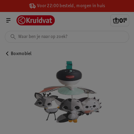
Voor 22:00 besteld, morgen in huis
0
.
00
Boxmobiel