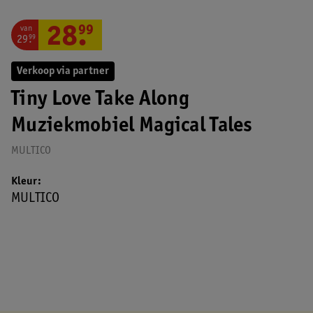
van
28
.
99
29
.
99
Verkoop via partner
Tiny Love Take Along
Muziekmobiel Magical Tales
MULTICO
Kleur
MULTICO