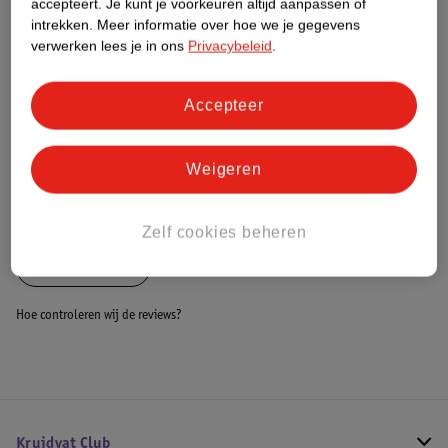
accepteert.
Je kunt je voorkeuren altijd aanpassen of
intrekken.
Meer informatie over hoe we je gegevens
Dit product heeft (nog) geen Nature
verwerken lees je in ons
Privacybeleid
.
Impact Score.
Meer informatie
Accepteer
Bestel & Bezorginformatie
Weigeren
Bekijk ook
Zelf cookies beheren
Alle Boxmobiel
Hoe controleren wij de reviews?
Kruidvat Club