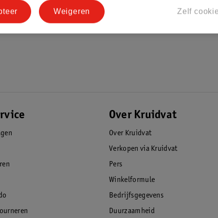
pteer
Weigeren
Zelf cooki
rvice
Over Kruidvat
agen
Over Kruidvat
Verkopen via Kruidvat
eren
Pers
Winkelformule
do
Bedrijfsgegevens
tourneren
Duurzaamheid