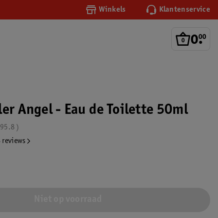
Winkels
Klantenservice
0
.
00
er Angel - Eau de Toilette 50ml
95.8
 reviews
Niet op voorraad