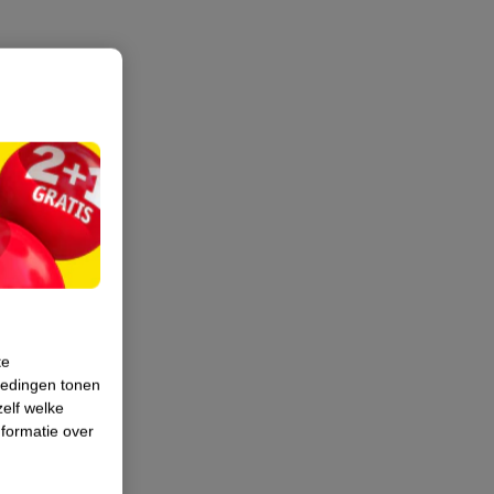
te
iedingen tonen
zelf welke
formatie over