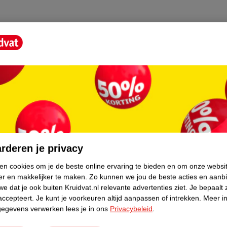
HOXYCINNAMATE, BENZYL SALICYLATE,
E, ETHYLHEXYL SALICYLATE,
PHA-ISOMETHYL IONONE, CITRIC ACID,
, GERANIOL, CITRONELLOL, AMYL
[C3569A]
core.
rderen je privacy
ken cookies om je de beste online ervaring te bieden en om onze websi
er en makkelijker te maken.
Zo kunnen we jou de beste acties en aanb
e dat je ook buiten Kruidvat.nl relevante advertenties ziet.
Je bepaalt 
accepteert.
Je kunt je voorkeuren altijd aanpassen of intrekken.
Meer in
gegevens verwerken lees je in ons
Privacybeleid
.