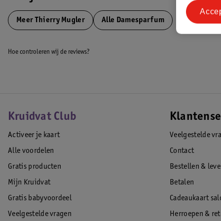
Acce
Meer
Thierry Mugler
Alle Damesparfum
Hoe controleren wij de reviews?
Kruidvat Club
Klantense
Activeer je kaart
Veelgestelde vr
Alle voordelen
Contact
Gratis producten
Bestellen & lev
Mijn Kruidvat
Betalen
Gratis babyvoordeel
Cadeaukaart sal
Veelgestelde vragen
Herroepen & re