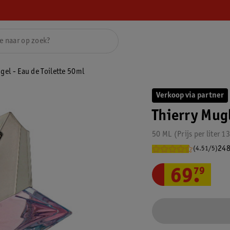
gel - Eau de Toilette 50ml
Verkoop via partner
Thierry Mugl
50 ML
Prijs per
liter
13
248
(4.51/5)
69
.
79