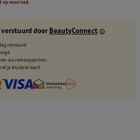
t op voorraad.
 verstuurd door
BeautyConnect
dag verstuurd
zorgd
eren via verkooppartner.
met je Kruidvat kaart