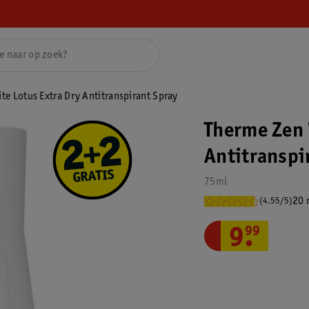
te Lotus Extra Dry Antitranspirant Spray
Therme Zen 
Antitranspi
75ml
20 
(4.55/5)
9
.
99