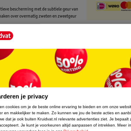
ctieve bescherming met de subtiele geur van
e maken over overmatig zweten en zweetgeur
pirant Spray:
t Spray?
 afstand van je droge en gereinigde oksel.
core.
rderen je privacy
ken cookies om je de beste online ervaring te bieden en om onze websi
er en makkelijker te maken.
Zo kunnen we jou de beste acties en aanb
e dat je ook buiten Kruidvat.nl relevante advertenties ziet.
Je bepaalt 
accepteert.
Je kunt je voorkeuren altijd aanpassen of intrekken.
Meer in