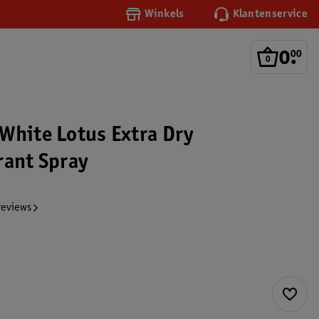
Winkels
Klantenservice
0
.
00
White Lotus Extra Dry
rant Spray
reviews