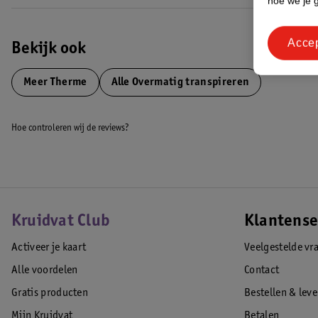
hoe we je 
Acce
Bekijk ook
Meer
Therme
Alle Overmatig transpireren
Hoe controleren wij de reviews?
Kruidvat Club
Klantense
Activeer je kaart
Veelgestelde vr
Alle voordelen
Contact
Gratis producten
Bestellen & lev
Mijn Kruidvat
Betalen