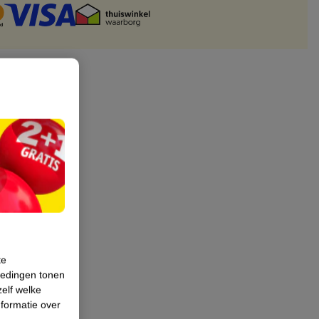
te
iedingen tonen
zelf welke
formatie over