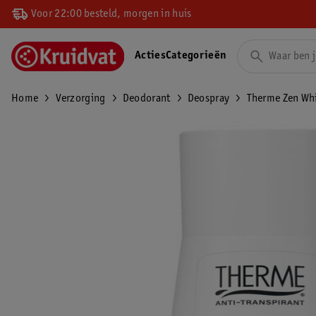
Voor 22:00 besteld, morgen in huis
Acties
Categorieën
Home
Verzorging
Deodorant
Deospray
Therme Zen Whi