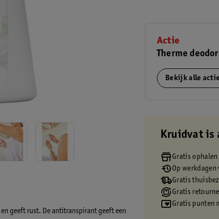
Actie
Therme deodor
Bekijk alle act
Kruidvat is 
Gratis ophalen
Op werkdagen v
Gratis thuisbe
Gratis retourn
Gratis punten 
n geeft rust. De antitranspirant geeft een