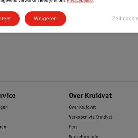
gegevens verwerken lees je in ons
Privacybeleid
.
pteer
Weigeren
Zelf cooki
rvice
Over Kruidvat
agen
Over Kruidvat
Verkopen via Kruidvat
eren
Pers
Winkelformule