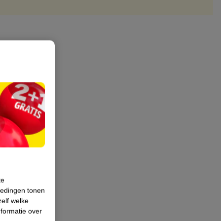
te
iedingen tonen
zelf welke
formatie over