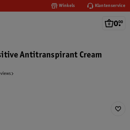
Winkels
Klantenservice
0
.
00
itive Antitranspirant Cream
eviews