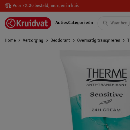
Voor 22:00 besteld, morgen in huis
Acties
Categorieën
Home
Verzorging
Deodorant
Overmatig transpireren
T