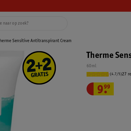
herme Sensitive Antitranspirant Cream
Therme Sens
60ml
27 r
(4.7/5)
9
.
99