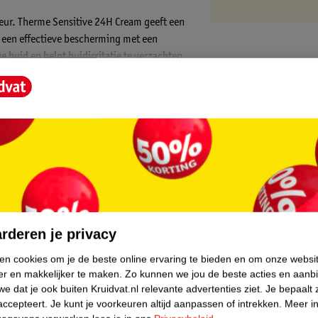
geur. Therme Sensitive 24H Cream geeft een
 een effectieve bescherming met een
e huid en helpt huidirritatie te verzachten,
core.
rderen je privacy
ken cookies om je de beste online ervaring te bieden en om onze websi
er en makkelijker te maken.
Zo kunnen we jou de beste acties en aanb
adigde huid om de effectiviteit te
e dat je ook buiten Kruidvat.nl relevante advertenties ziet.
Je bepaalt 
duct direct vanuit de tube aan te brengen,
accepteert.
Je kunt je voorkeuren altijd aanpassen of intrekken.
Meer in
m de hele oksel te voorzien van een dun