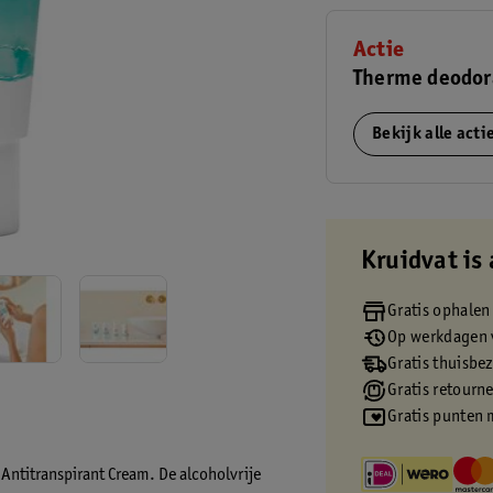
Actie
Therme deodor
Bekijk alle act
Kruidvat is 
Gratis ophalen
Op werkdagen v
Gratis thuisbe
Gratis retourn
Gratis punten 
 Antitranspirant Cream. De alcoholvrije