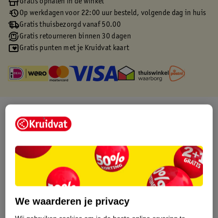
Gratis ophalen in de winkel
Op werkdagen voor 22:00 uur besteld, volgende dag in huis
Gratis thuisbezorgd vanaf 50.00
Gratis retourneren binnen 30 dagen
Gratis punten met je Kruidvat kaart
Over dit product
Productinformatie
Etiketinformatie
Nature Impact Score
We waarderen je privacy
Dit product heeft (nog) geen Nature
Impact Score.