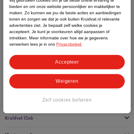
Wij gebruiken cookies om je de beste online ervaring te
Meer informatie
bieden en om onze website persoonlijker en makkelijker te
maken.
Zo kunnen we jou de beste acties en aanbiedingen
tonen en zorgen we dat je ook buiten Kruidvat.nl relevante
advertenties ziet.
Je bepaalt zelf welke cookies je
Bestel & Bezorginformatie
accepteert.
Je kunt je voorkeuren altijd aanpassen of
intrekken.
Meer informatie over hoe we je gegevens
verwerken lees je in ons
Privacybeleid
.
Bekijk ook
Accepteer
Meer
Therme
Alle Doucheschuim
Hoe controleren wij de reviews?
Weigeren
Zelf cookies beheren
Kruidvat Club