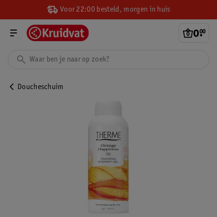
Voor 22:00 besteld, morgen in huis
0
.
00
Doucheschuim