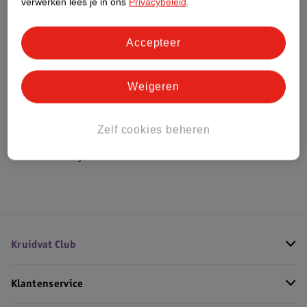
verwerken lees je in ons
Privacybeleid
.
Bestel & Bezorginformatie
Accepteer
Weigeren
Bekijk ook
Meer
Therme
Alle Handzeep
Zelf cookies beheren
Hoe controleren wij de reviews?
Kruidvat Club
Klantenservice