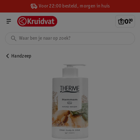
Voor 22:00 besteld, morgen in huis
0
.
00
Handzeep