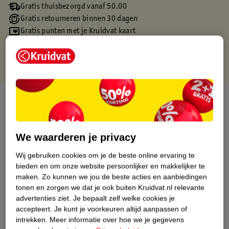
Gratis thuisbezorgd vanaf 50.00
Gratis retourneren binnen 30 dagen
Gratis punten met je Kruidvat kaart
Over dit product
Productinformatie
We waarderen je privacy
Etiketinformatie
Wij gebruiken cookies om je de beste online ervaring te
bieden en om onze website persoonlijker en makkelijker te
maken.
Zo kunnen we jou de beste acties en aanbiedingen
Nature Impact Score
tonen en zorgen we dat je ook buiten Kruidvat.nl relevante
Dit product heeft (nog) geen Nature
advertenties ziet.
Je bepaalt zelf welke cookies je
Impact Score.
accepteert.
Je kunt je voorkeuren altijd aanpassen of
Meer informatie
intrekken.
Meer informatie over hoe we je gegevens