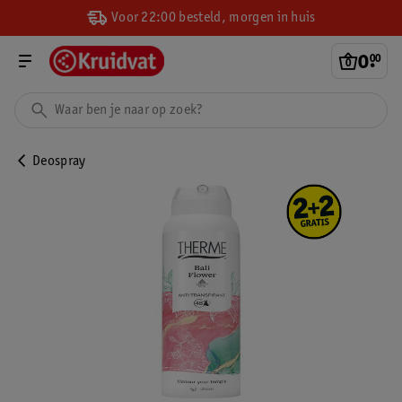
Voor 22:00 besteld, morgen in huis
0
.
00
Deospray