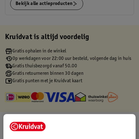
Bekijk alle actieproducten
Kruidvat is altijd voordelig
Gratis ophalen in de winkel
Op werkdagen voor 22:00 uur besteld, volgende dag in huis
Gratis thuisbezorgd vanaf 50.00
Gratis retourneren binnen 30 dagen
Gratis punten met je Kruidvat kaart
Over dit product
Productinformatie