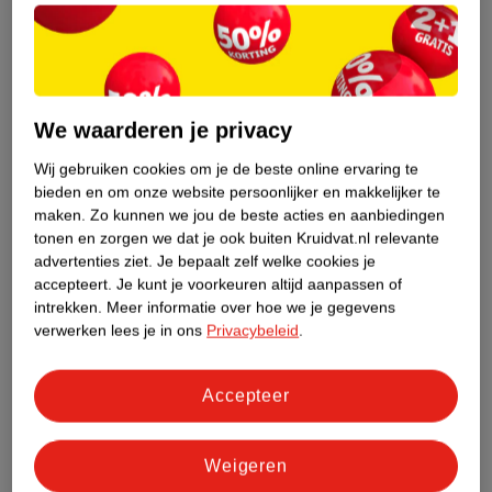
Etiketinformatie
Nature Impact Score
We waarderen je privacy
Dit product heeft (nog) geen Nature
Wij gebruiken cookies om je de beste online ervaring te
Impact Score.
bieden en om onze website persoonlijker en makkelijker te
Meer informatie
maken.
Zo kunnen we jou de beste acties en aanbiedingen
tonen en zorgen we dat je ook buiten Kruidvat.nl relevante
advertenties ziet.
Je bepaalt zelf welke cookies je
accepteert.
Je kunt je voorkeuren altijd aanpassen of
Bestel & Bezorginformatie
intrekken.
Meer informatie over hoe we je gegevens
verwerken lees je in ons
Privacybeleid
.
Bekijk ook
Accepteer
Meer
Therme
Alle Deospray
Weigeren
Hoe controleren wij de reviews?