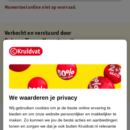
Momenteel online niet op voorraad.
Verkocht en verstuurd door
Baby en Tiener Megastore
Binnen 1 werkdag verstuurd
Gratis thuisbezorgd
Gratis retourneren via verkooppartner.
Gratis punten met je Kruidvat kaart
We waarderen je privacy
Wij gebruiken cookies om je de beste online ervaring te
Over dit product
bieden en om onze website persoonlijker en makkelijker te
maken.
Zo kunnen we jou de beste acties en aanbiedingen
Productinformatie
tonen en zorgen we dat je ook buiten Kruidvat.nl relevante