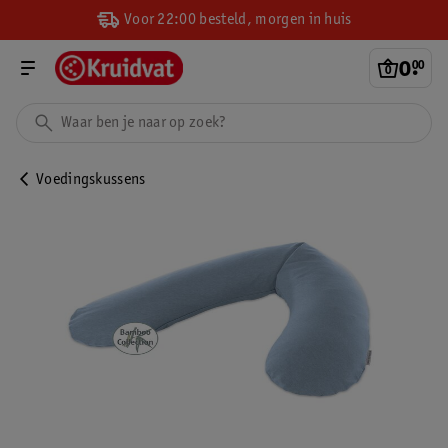
Voor 22:00 besteld, morgen in huis
0
.
00
Voedingskussens