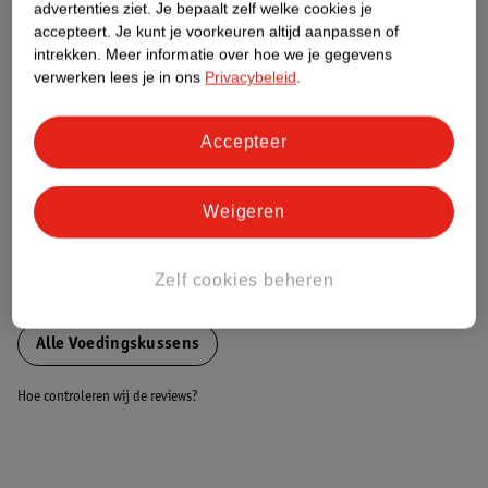
advertenties ziet.
Je bepaalt zelf welke cookies je
accepteert.
Je kunt je voorkeuren altijd aanpassen of
Nature Impact Score
intrekken.
Meer informatie over hoe we je gegevens
verwerken lees je in ons
Privacybeleid
.
Dit product heeft (nog) geen Nature
Impact Score.
Meer informatie
Accepteer
Weigeren
Bestel & Bezorginformatie
Zelf cookies beheren
Bekijk ook
Alle Voedingskussens
Hoe controleren wij de reviews?