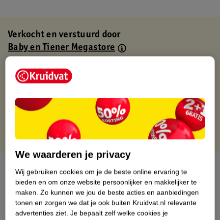
Verkocht en verstuurd door
Baby en Tiener Megastore
Binnen 1 werkdag verstuurd
Gratis thuisbezorgd
Gratis retourneren via verkooppartner.
Gratis punten met je Kruidvat kaart
We waarderen je privacy
Over dit product
Wij gebruiken cookies om je de beste online ervaring te
bieden en om onze website persoonlijker en makkelijker te
Productinformatie
maken.
Zo kunnen we jou de beste acties en aanbiedingen
tonen en zorgen we dat je ook buiten Kruidvat.nl relevante
advertenties ziet.
Je bepaalt zelf welke cookies je
Nature Impact Score