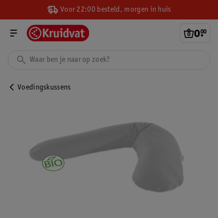
Voor 22:00 besteld, morgen in huis
0
.
00
Voedingskussens