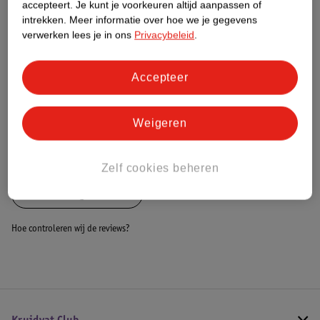
accepteert.
Je kunt je voorkeuren altijd aanpassen of
intrekken.
Meer informatie over hoe we je gegevens
Dit product heeft (nog) geen Nature
verwerken lees je in ons
Privacybeleid
.
Impact Score.
Meer informatie
Accepteer
Bestel & Bezorginformatie
Weigeren
Bekijk ook
Zelf cookies beheren
Alle Voedingskussens
Hoe controleren wij de reviews?