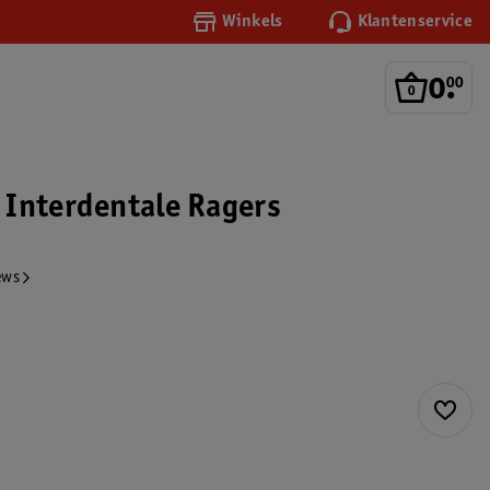
Winkels
Klantenservice
0
.
00
Interdentale Ragers
ews