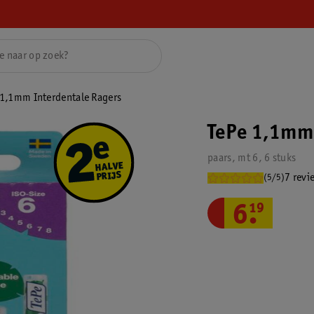
 1,1mm Interdentale Ragers
TePe 1,1mm 
paars, mt 6, 6 stuks
7 revi
(5/5)
6
.
19