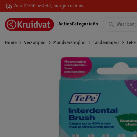
Voor 22:00 besteld, morgen in huis
Acties
Categorieën
Home
Verzorging
Mondverzorging
Tandenragers
TePe