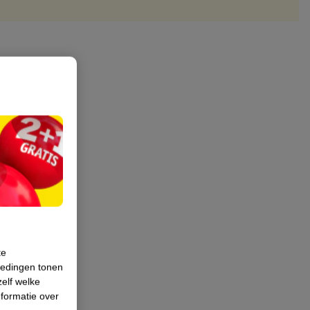
te
iedingen tonen
zelf welke
formatie over