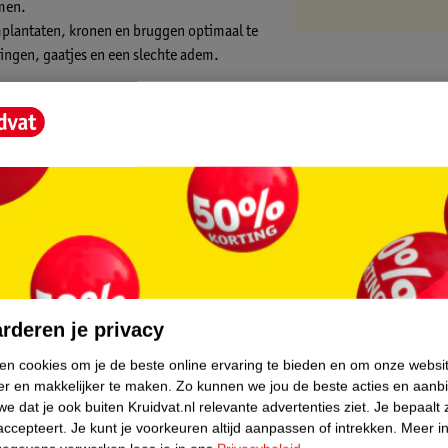
omen.
mplantaten, kronen en bruggen optimaal te
ingen, gaatjes en een slechte adem.
ager verwijdert de overige 40%
core.
r een paar keer over de hele lengte heen en
rderen je privacy
ken cookies om je de beste online ervaring te bieden en om onze websi
er en makkelijker te maken.
Zo kunnen we jou de beste acties en aanb
e dat je ook buiten Kruidvat.nl relevante advertenties ziet.
Je bepaalt 
kt voor een gebit met grote openingen
accepteert.
Je kunt je voorkeuren altijd aanpassen of intrekken.
Meer in