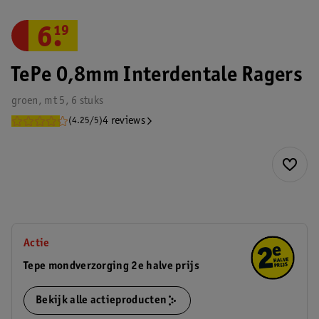
6
.
19
TePe 0,8mm Interdentale Ragers
groen, mt 5, 6 stuks
4 reviews
(4.25/5)
Actie
Tepe mondverzorging 2e halve prijs
Bekijk alle actieproducten