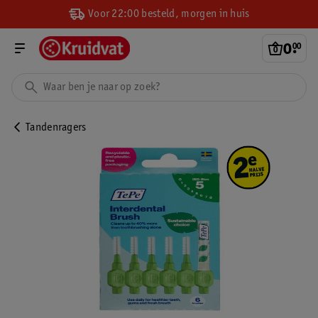
Voor 22:00 besteld, morgen in huis
0
.
00
Tandenragers