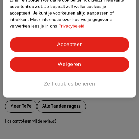
Etiketinformatie
advertenties ziet.
Je bepaalt zelf welke cookies je
accepteert.
Je kunt je voorkeuren altijd aanpassen of
intrekken.
Meer informatie over hoe we je gegevens
Nature Impact Score
verwerken lees je in ons
Privacybeleid
.
Dit product heeft (nog) geen Nature
Impact Score.
Accepteer
Meer informatie
Weigeren
Bestel & Bezorginformatie
Zelf cookies beheren
Bekijk ook
Meer
TePe
Alle Tandenragers
Hoe controleren wij de reviews?