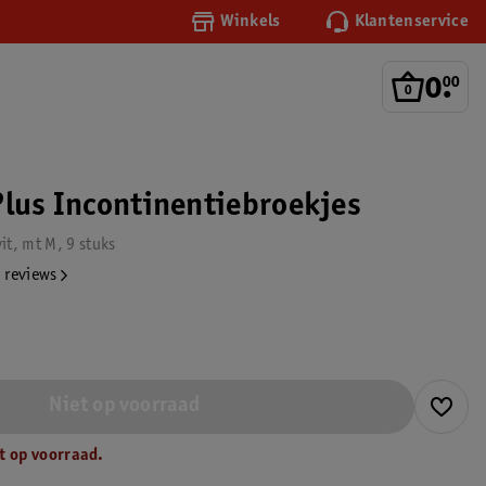
Winkels
Klantenservice
0
.
00
Plus Incontinentiebroekjes
it, mt M, 9 stuks
 reviews
Niet op voorraad
t op voorraad.