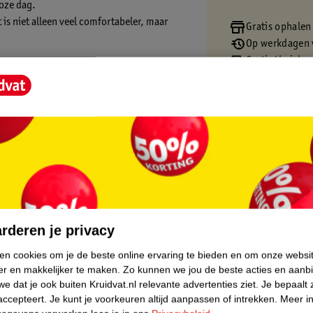
oze dag.
 is niet alleen veel comfortabeler, maar
Gratis ophalen
Op werkdagen v
Gratis thuisbe
Gratis retourn
Gratis punten 
everlies komt verrassend vaak voor en kan
core.
jvoorbeeld meer dan 1.1 miljoen mannen en
l een zwakke blaas genoemd.
rderen je privacy
ken cookies om je de beste online ervaring te bieden en om onze websi
er en makkelijker te maken.
Zo kunnen we jou de beste acties en aanb
e dat je ook buiten Kruidvat.nl relevante advertenties ziet.
Je bepaalt 
accepteert.
Je kunt je voorkeuren altijd aanpassen of intrekken.
Meer in