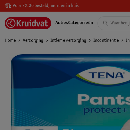
Voor 22:00 besteld, morgen in huis
Acties
Categorieën
Home
Verzorging
Intieme verzorging
Incontinentie
In