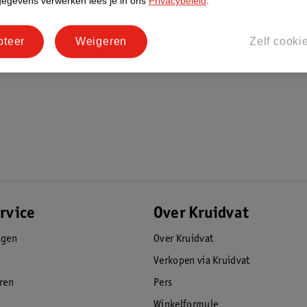
gegevens verwerken lees je in ons
Privacybeleid
.
pteer
Weigeren
Zelf cooki
rvice
Over Kruidvat
agen
Over Kruidvat
Verkopen via Kruidvat
eren
Pers
Winkelformule