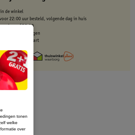
 in de winkel
oor 22:00 uur besteld, volgende dag in huis
zorgd vanaf 50.00
eren binnen 30 dagen
met je Kruidvat kaart
te
iedingen tonen
zelf welke
formatie over