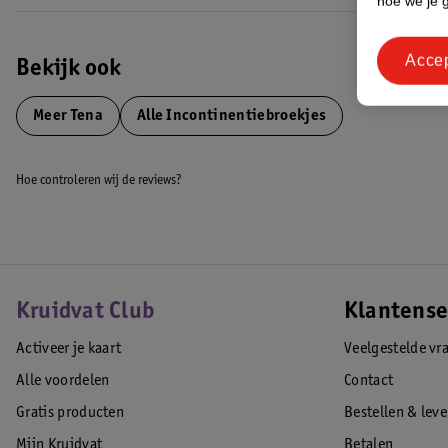
hoe we je 
Acce
Bekijk ook
Meer
Tena
Alle Incontinentiebroekjes
Hoe controleren wij de reviews?
Kruidvat Club
Klantense
Activeer je kaart
Veelgestelde vr
Alle voordelen
Contact
Gratis producten
Bestellen & lev
Mijn Kruidvat
Betalen