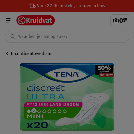
Voor 22:00 besteld, morgen in huis
0
.
00
Incontinentieverband