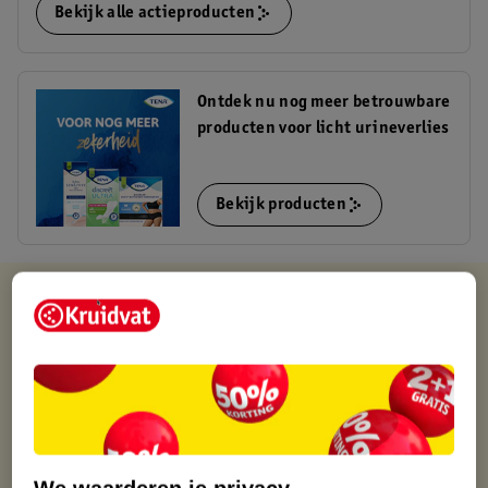
Bekijk alle actieproducten
Ontdek nu nog meer betrouwbare
producten voor licht urineverlies
Bekijk producten
Kruidvat is altijd voordelig
Gratis ophalen in de winkel
Op werkdagen voor 22:00 uur besteld, volgende dag in huis
Gratis thuisbezorgd vanaf 50.00
Gratis retourneren binnen 30 dagen
Gratis punten met je Kruidvat kaart