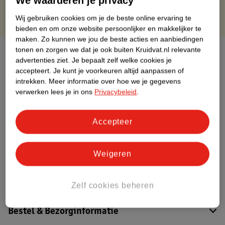
We waarderen je privacy
Wij gebruiken cookies om je de beste online ervaring te
bieden en om onze website persoonlijker en makkelijker te
maken.
Zo kunnen we jou de beste acties en aanbiedingen
tonen en zorgen we dat je ook buiten Kruidvat.nl relevante
Over dit product
advertenties ziet.
Je bepaalt zelf welke cookies je
accepteert.
Je kunt je voorkeuren altijd aanpassen of
Productinformatie
intrekken.
Meer informatie over hoe we je gegevens
verwerken lees je in ons
Privacybeleid
.
Etiketinformatie
Accepteer
Nature Impact Score
Dit product heeft (nog) geen Nature
Weigeren
Impact Score.
Meer informatie
Zelf cookies beheren
Bestel & Bezorginformatie