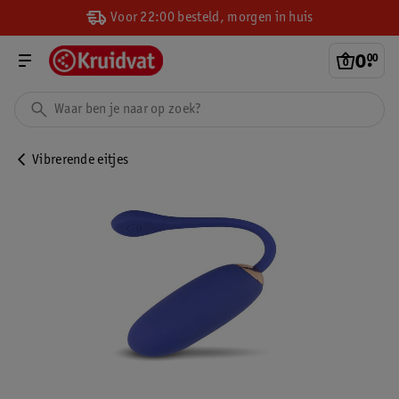
Voor 22:00 besteld, morgen in huis
0
.
00
Vibrerende eitjes