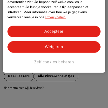
advertenties ziet.
Je bepaalt zelf welke cookies je
accepteert.
Je kunt je voorkeuren altijd aanpassen of
Nature Impact Score
intrekken.
Meer informatie over hoe we je gegevens
verwerken lees je in ons
Privacybeleid
.
Dit product heeft (nog) geen Nature
Impact Score.
Meer informatie
Accepteer
Weigeren
Bestel & Bezorginformatie
Zelf cookies beheren
Bekijk ook
Meer
Teazers
Alle Vibrerende eitjes
Hoe controleren wij de reviews?