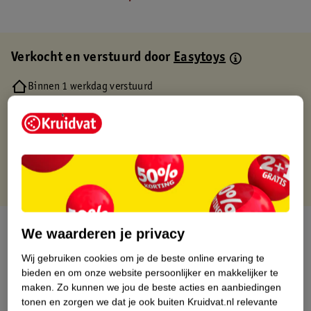
Verkocht en verstuurd door
Easytoys
Binnen 1 werkdag verstuurd
Gratis thuisbezorgd
Gratis retourneren via verkooppartner.
Gratis punten met je Kruidvat kaart
Over dit product
We waarderen je privacy
Wij gebruiken cookies om je de beste online ervaring te
Productinformatie
bieden en om onze website persoonlijker en makkelijker te
maken.
Zo kunnen we jou de beste acties en aanbiedingen
Etiketinformatie
tonen en zorgen we dat je ook buiten Kruidvat.nl relevante