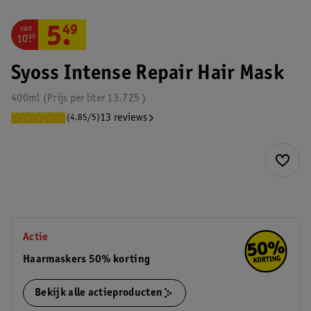
van
5
.
49
10
.
99
Syoss Intense Repair Hair Mask
400ml
Prijs per
liter
13.725
13 reviews
(4.85/5)
Actie
Haarmaskers 50% korting
Bekijk alle actieproducten