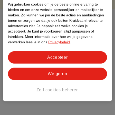
Wij gebruiken cookies om je de beste online ervaring te
bieden en om onze website persoonlijker en makkelijker te
maken.
Zo kunnen we jou de beste acties en aanbiedingen
Over dit product
tonen en zorgen we dat je ook buiten Kruidvat.nl relevante
advertenties ziet.
Je bepaalt zelf welke cookies je
Productinformatie
accepteert.
Je kunt je voorkeuren altijd aanpassen of
intrekken.
Meer informatie over hoe we je gegevens
verwerken lees je in ons
Privacybeleid
.
Etiketinformatie
Accepteer
Nature Impact Score
Dit product heeft (nog) geen Nature
Impact Score.
Weigeren
Meer informatie
Zelf cookies beheren
Bestel & Bezorginformatie