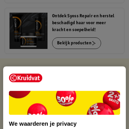
Ontdek Syoss Repair en herstel
beschadigd haar voor meer
kracht en soepelheid!
Bekijk producten
Kruidvat is altijd voordelig
Gratis ophalen in de winkel
Op werkdagen voor 22:00 uur besteld, volgende dag in huis
Gratis thuisbezorgd vanaf 50.00
Gratis retourneren binnen 30 dagen
Gratis punten met je Kruidvat kaart
We waarderen je privacy