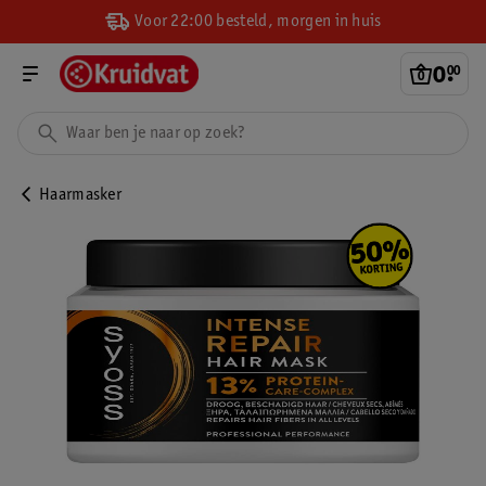
Voor 22:00 besteld, morgen in huis
0
.
00
Haarmasker