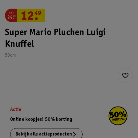
van
12
.
49
24
.
99
Super Mario Pluchen Luigi
Knuffel
50cm
Actie
Online koopjes! 50% korting
Bekijk alle actieproducten