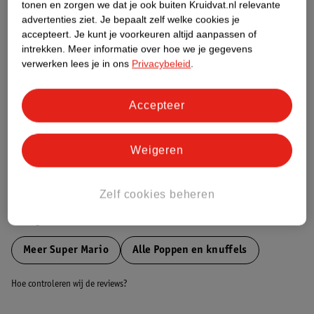
tonen en zorgen we dat je ook buiten Kruidvat.nl relevante
Etiketinformatie
advertenties ziet.
Je bepaalt zelf welke cookies je
accepteert.
Je kunt je voorkeuren altijd aanpassen of
intrekken.
Meer informatie over hoe we je gegevens
Nature Impact Score
verwerken lees je in ons
Privacybeleid
.
Dit product heeft (nog) geen Nature
Impact Score.
Accepteer
Meer informatie
Weigeren
Bestel & Bezorginformatie
Zelf cookies beheren
Bekijk ook
Meer
Super Mario
Alle Poppen en knuffels
Hoe controleren wij de reviews?