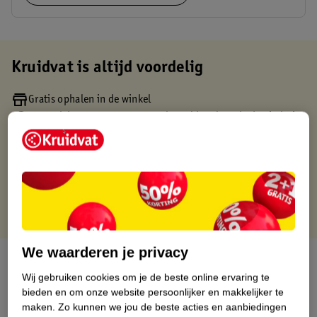
Kruidvat is altijd voordelig
Gratis ophalen in de winkel
Op werkdagen voor 22:00 uur besteld, volgende dag in huis
Gratis thuisbezorgd vanaf 50.00
Gratis retourneren binnen 30 dagen
Gratis punten met je Kruidvat kaart
We waarderen je privacy
Over dit product
Wij gebruiken cookies om je de beste online ervaring te
Productinformatie
bieden en om onze website persoonlijker en makkelijker te
maken.
Zo kunnen we jou de beste acties en aanbiedingen