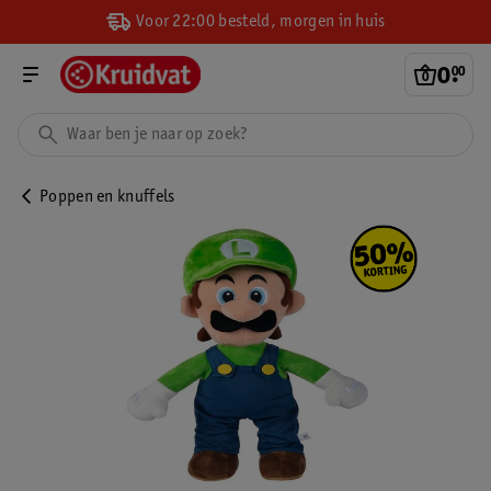
Voor 22:00 besteld, morgen in huis
0
.
00
Poppen en knuffels