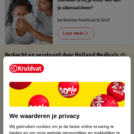
Hooikoorts bij je kind: wat kan
je allemaal doen?
herkennen hooikoorts kind
Lees meer
Verkocht en verstuurd door
Holland Medicals
Binnen 1 werkdag verstuurd
Gratis thuisbezorgd
Gratis retourneren via verkooppartner.
Gratis punten met je Kruidvat kaart
We waarderen je privacy
Wij gebruiken cookies om je de beste online ervaring te
Over dit product
bieden en om onze website persoonlijker en makkelijker te