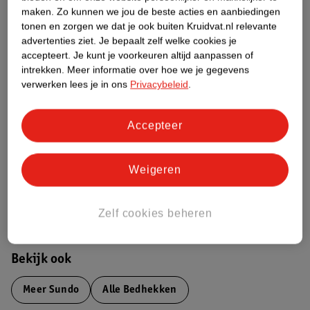
maken.
Zo kunnen we jou de beste acties en aanbiedingen
Productinformatie
tonen en zorgen we dat je ook buiten Kruidvat.nl relevante
advertenties ziet.
Je bepaalt zelf welke cookies je
accepteert.
Je kunt je voorkeuren altijd aanpassen of
Etiketinformatie
intrekken.
Meer informatie over hoe we je gegevens
verwerken lees je in ons
Privacybeleid
.
Nature Impact Score
Dit product heeft (nog) geen Nature
Accepteer
Impact Score.
Meer informatie
Weigeren
Bestel & Bezorginformatie
Zelf cookies beheren
Bekijk ook
Meer
Sundo
Alle Bedhekken