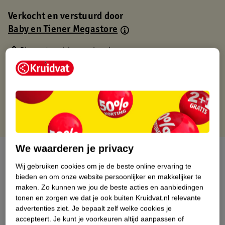
Verkocht en verstuurd door
Baby en Tiener Megastore
Binnen 1 werkdag verstuurd
Gratis thuisbezorgd
Gratis retourneren via verkooppartner.
Gratis punten met je Kruidvat kaart
We waarderen je privacy
Over dit product
Wij gebruiken cookies om je de beste online ervaring te
Productinformatie
bieden en om onze website persoonlijker en makkelijker te
maken.
Zo kunnen we jou de beste acties en aanbiedingen
tonen en zorgen we dat je ook buiten Kruidvat.nl relevante
Nature Impact Score
advertenties ziet.
Je bepaalt zelf welke cookies je
accepteert.
Je kunt je voorkeuren altijd aanpassen of
Dit product heeft (nog) geen Nature