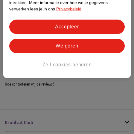
intrekken.
Meer informatie over hoe we je gegevens
Impact Score.
verwerken lees je in ons
Privacybeleid
.
Meer informatie
Accepteer
Bestel & Bezorginformatie
Weigeren
Bekijk ook
Zelf cookies beheren
Alle Verschonen
Hoe controleren wij de reviews?
Kruidvat Club