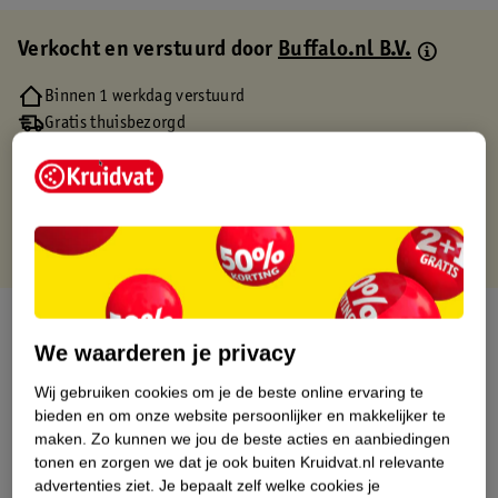
Verkocht en verstuurd door
Buffalo.nl B.V.
Binnen 1 werkdag verstuurd
Gratis thuisbezorgd
Gratis retourneren via verkooppartner.
Gratis punten met je Kruidvat kaart
Over dit product
We waarderen je privacy
Productinformatie
Wij gebruiken cookies om je de beste online ervaring te
bieden en om onze website persoonlijker en makkelijker te
Etiketinformatie
maken.
Zo kunnen we jou de beste acties en aanbiedingen
tonen en zorgen we dat je ook buiten Kruidvat.nl relevante
advertenties ziet.
Je bepaalt zelf welke cookies je