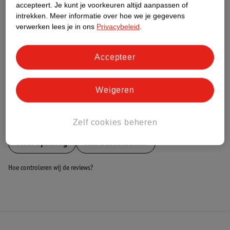
Nature Impact Score
accepteert.
Je kunt je voorkeuren altijd aanpassen of
intrekken.
Meer informatie over hoe we je gegevens
Dit product heeft (nog) geen Nature
verwerken lees je in ons
Privacybeleid
.
Impact Score.
Meer informatie
Accepteer
Bestel & Bezorginformatie
Weigeren
Bekijk ook
Zelf cookies beheren
Meer
Spalding
Alle Basketballen
Hoe controleren wij de reviews?