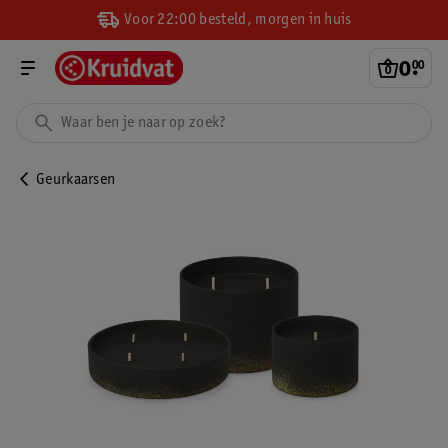
Voor 22:00 besteld, morgen in huis
0
.
00
Geurkaarsen