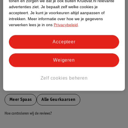
tonen en zorgen we dat je ook buiten Kruidvat.nl relevante
Etiketinformatie
advertenties ziet.
Je bepaalt zelf welke cookies je
accepteert.
Je kunt je voorkeuren altijd aanpassen of
intrekken.
Meer informatie over hoe we je gegevens
Nature Impact Score
verwerken lees je in ons
Privacybeleid
.
Dit product heeft (nog) geen Nature
Impact Score.
Accepteer
Meer informatie
Weigeren
Bestel & Bezorginformatie
Zelf cookies beheren
Bekijk ook
Meer
Spaas
Alle Geurkaarsen
Hoe controleren wij de reviews?