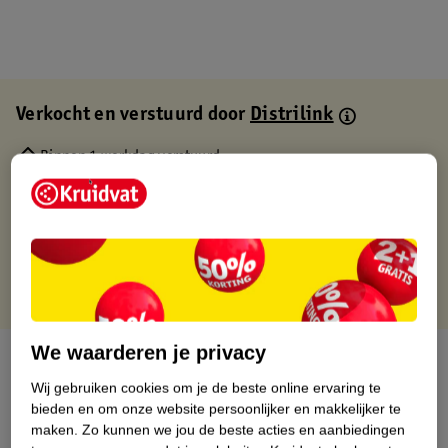
Verkocht en verstuurd door
Distrilink
Binnen 1 werkdag verstuurd
Gratis thuisbezorgd
Gratis retourneren via verkooppartner.
Gratis punten met je Kruidvat kaart
We waarderen je privacy
Over dit product
Wij gebruiken cookies om je de beste online ervaring te
Productinformatie
bieden en om onze website persoonlijker en makkelijker te
maken.
Zo kunnen we jou de beste acties en aanbiedingen