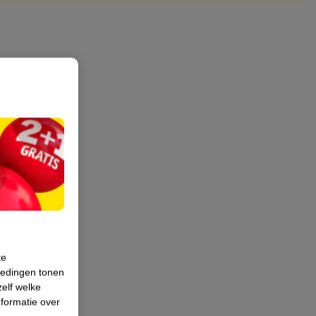
te
iedingen tonen
zelf welke
formatie over