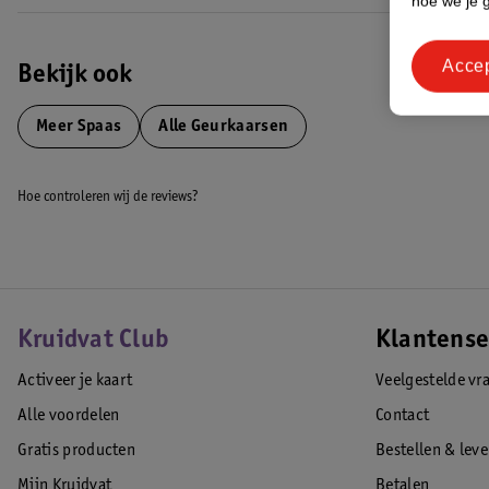
hoe we je 
Acce
Bekijk ook
Meer
Spaas
Alle Geurkaarsen
Hoe controleren wij de reviews?
Kruidvat Club
Klantense
Activeer je kaart
Veelgestelde vr
Alle voordelen
Contact
Gratis producten
Bestellen & lev
Mijn Kruidvat
Betalen