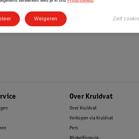
gegevens verwerken lees je in ons
Privacybeleid
.
pteer
Weigeren
Zelf cooki
rvice
Over Kruidvat
agen
Over Kruidvat
Verkopen via Kruidvat
eren
Pers
Winkelformule