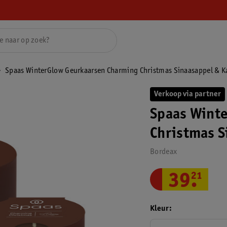
Spaas WinterGlow Geurkaarsen Charming Christmas Sinaasappel & K
Verkoop via partner
Spaas Wint
Christmas S
Bordeax
39
.
21
Kleur