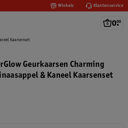
Winkels
Klantenservice
0
.
00
aneel Kaarsenset
erGlow Geurkaarsen Charming
inaasappel & Kaneel Kaarsenset