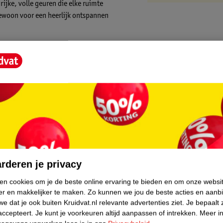
ijke, volle geuren die elke ruimte
gewoon voor een heerlijk ontspannen
core.
ciaal ontwikkeld om het ultieme
ij niet alleen heerlijk ruikt, maar ook een
rderen je privacy
eestelijke avonden. Inhoud Assortiment van
ken cookies om je de beste online ervaring te bieden en om onze websi
er en makkelijker te maken.
Zo kunnen we jou de beste acties en aanb
e dat je ook buiten Kruidvat.nl relevante advertenties ziet.
Je bepaalt 
accepteert.
Je kunt je voorkeuren altijd aanpassen of intrekken.
Meer in