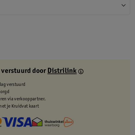
 verstuurd door
Distrilink
dag verstuurd
zorgd
eren via verkooppartner.
met je Kruidvat kaart