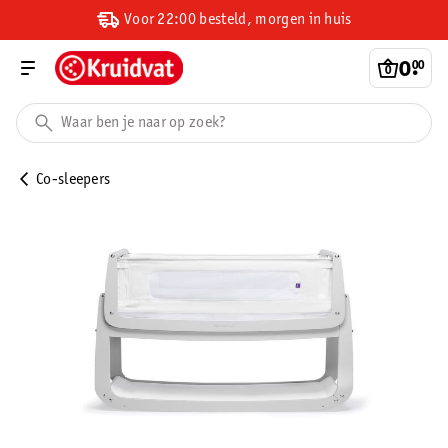
Voor 22:00 besteld, morgen in huis
0
.
00
Co-sleepers