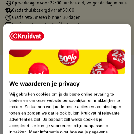
Op werkdagen voor 22:00 uur besteld, volgende dag in huis
Gratis thuisbezorgd vanaf 50.00
Gratis retourneren binnen 30 dagen
Gratis punten met je Kruidvat kaart
Over dit product
Productinformatie
We waarderen je privacy
Wij gebruiken cookies om je de beste online ervaring te
Etiketinformatie
bieden en om onze website persoonlijker en makkelijker te
maken.
Zo kunnen we jou de beste acties en aanbiedingen
Nature Impact Score
tonen en zorgen we dat je ook buiten Kruidvat.nl relevante
advertenties ziet.
Je bepaalt zelf welke cookies je
Dit product heeft (nog) geen Nature
accepteert.
Je kunt je voorkeuren altijd aanpassen of
Impact Score.
intrekken.
Meer informatie over hoe we je gegevens