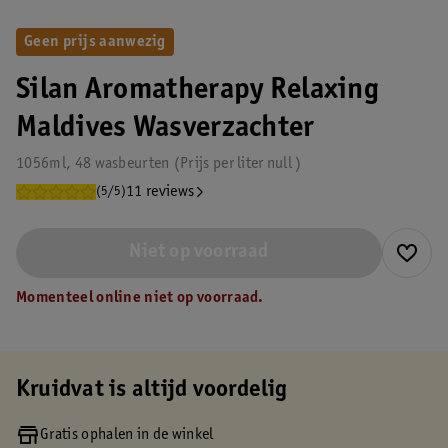
Geen prijs aanwezig
Silan Aromatherapy Relaxing
Maldives Wasverzachter
1056ml, 48 wasbeurten
Prijs per
liter
null
11 reviews
(5/5)
Niet op voorraad
Momenteel online niet op voorraad.
Kruidvat is altijd voordelig
Gratis ophalen in de winkel