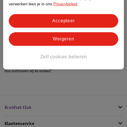
Meer informatie
verwerken lees je in ons
Privacybeleid
.
Accepteer
Bestel & Bezorginformatie
Weigeren
Bekijk ook
Zelf cookies beheren
Meer
Silan
Alle Wasverzachter
Hoe controleren wij de reviews?
Kruidvat Club
Klantenservice