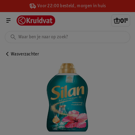
Voor 22:00 besteld, morgen in huis
0
.
00
Wasverzachter