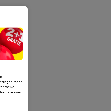
te
iedingen tonen
zelf welke
formatie over