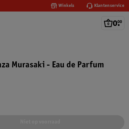
Winkels
Klantenservice
0
.
00
nza Murasaki - Eau de Parfum
Niet op voorraad