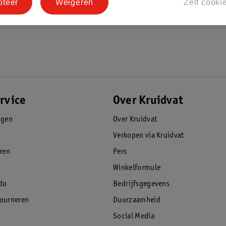
pteer
Weigeren
Zelf cooki
rvice
Over Kruidvat
agen
Over Kruidvat
Verkopen via Kruidvat
eren
Pers
Winkelformule
do
Bedrijfsgegevens
tourneren
Duurzaamheid
Social Media