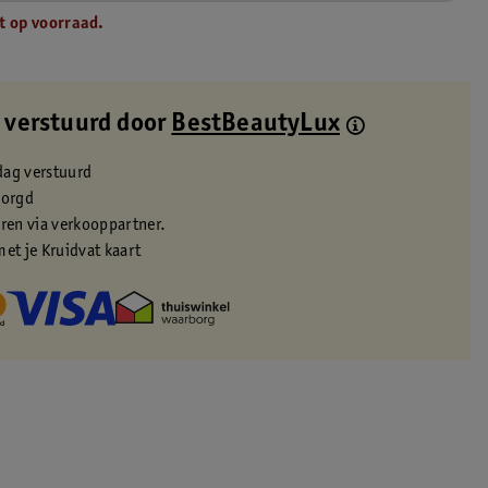
t op voorraad.
 verstuurd door
BestBeautyLux
dag verstuurd
zorgd
eren via verkooppartner.
met je Kruidvat kaart