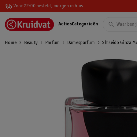
Voor 22:00 besteld, morgen in huis
Acties
Categorieën
Home
Beauty
Parfum
Damesparfum
Shiseido Ginza M