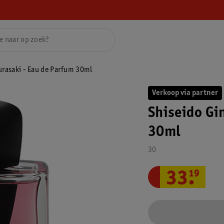
urasaki - Eau de Parfum 30ml
Verkoop via partner
Shiseido Gi
30ml
30
33
.
19