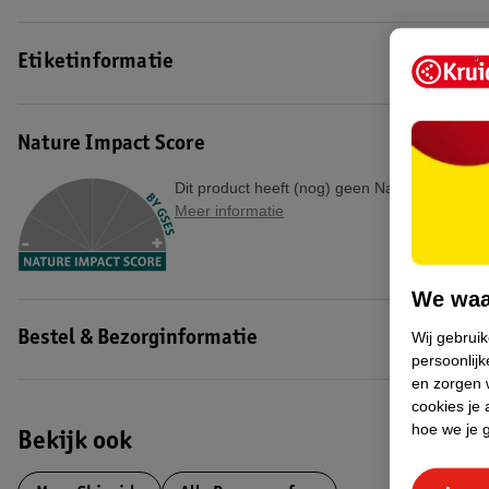
Etiketinformatie
Nature Impact Score
Dit product heeft (nog) geen Nature Impact S
Meer informatie
We waa
Wij gebrui
Bestel & Bezorginformatie
persoonlijk
en zorgen w
cookies je 
hoe we je 
Bekijk ook