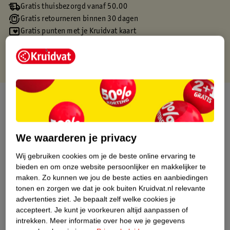
Gratis thuisbezorgd vanaf 50.00
Gratis retourneren binnen 30 dagen
Gratis punten met je Kruidvat kaart
Over dit product
Productinformatie
We waarderen je privacy
Etiketinformatie
Wij gebruiken cookies om je de beste online ervaring te
bieden en om onze website persoonlijker en makkelijker te
maken.
Zo kunnen we jou de beste acties en aanbiedingen
Nature Impact Score
tonen en zorgen we dat je ook buiten Kruidvat.nl relevante
Dit product heeft (nog) geen Nature
advertenties ziet.
Je bepaalt zelf welke cookies je
Impact Score.
accepteert.
Je kunt je voorkeuren altijd aanpassen of
Meer informatie
intrekken.
Meer informatie over hoe we je gegevens