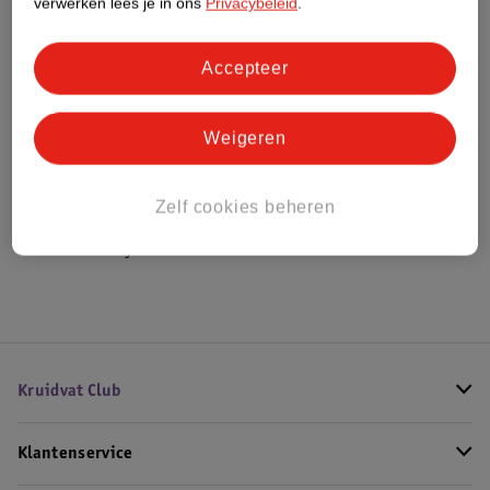
verwerken lees je in ons
Privacybeleid
.
Bestel & Bezorginformatie
Accepteer
Weigeren
Bekijk ook
Meer
Sensodyne
Alle Frisse adem
Zelf cookies beheren
Hoe controleren wij de reviews?
Kruidvat Club
Klantenservice