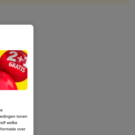
te
iedingen tonen
zelf welke
formatie over