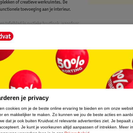
rplekken of creatieve werkruimtes. De
unctionele toevoeging aan je interieur.
n tafelblad in rustieke houtlook, waardoor
 stijlvol, maar ook uiterst stabiel en
de ruimte voor een laptop, documenten en
Ideaal voor kleine kantoren, slaapkamers of
stiek hout geeft deze schrijftafel een
core.
sieke interieurs en voegt een decoratief
rderen je privacy
ken cookies om je de beste online ervaring te bieden en om onze websi
er en makkelijker te maken.
Zo kunnen we jou de beste acties en aanb
e dat je ook buiten Kruidvat.nl relevante advertenties ziet.
Je bepaalt 
accepteert.
Je kunt je voorkeuren altijd aanpassen of intrekken.
Meer in