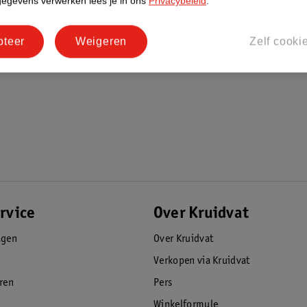
gegevens verwerken lees je in ons
Privacybeleid
.
pteer
Weigeren
Zelf cooki
rvice
Over Kruidvat
agen
Over Kruidvat
Verkopen via Kruidvat
eren
Pers
Winkelformule