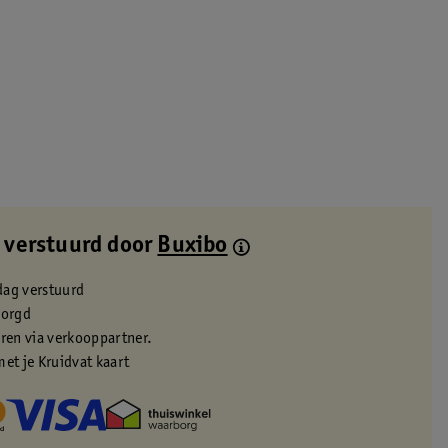
 verstuurd door
Buxibo
dag verstuurd
zorgd
eren via verkooppartner.
met je Kruidvat kaart