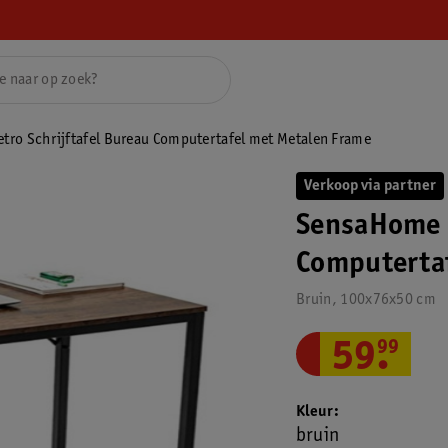
ro Schrijftafel Bureau Computertafel met Metalen Frame
Verkoop via partner
SensaHome R
Computertaf
Bruin, 100x76x50 cm
59
.
99
Kleur
bruin