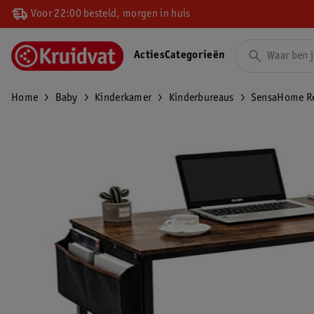
Voor 22:00 besteld, morgen in huis
Acties
Categorieën
Home
Baby
Kinderkamer
Kinderbureaus
SensaHome Ret