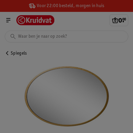
Voor 22:00 besteld, morgen in huis
0
.
00
Spiegels