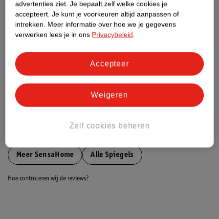
advertenties ziet.
Je bepaalt zelf welke cookies je
accepteert.
Je kunt je voorkeuren altijd aanpassen of
Nature Impact Score
intrekken.
Meer informatie over hoe we je gegevens
verwerken lees je in ons
Privacybeleid
.
Dit product heeft (nog) geen Nature
Impact Score.
Meer informatie
Accepteer
Weigeren
Bestel & Bezorginformatie
Zelf cookies beheren
Bekijk ook
Meer
SensaHome
Alle Spiegels
Hoe controleren wij de reviews?