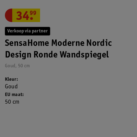
34
.
99
Verkoop via partner
SensaHome Moderne Nordic
Design Ronde Wandspiegel
Goud, 50 cm
Kleur
Goud
EU maat
50 cm