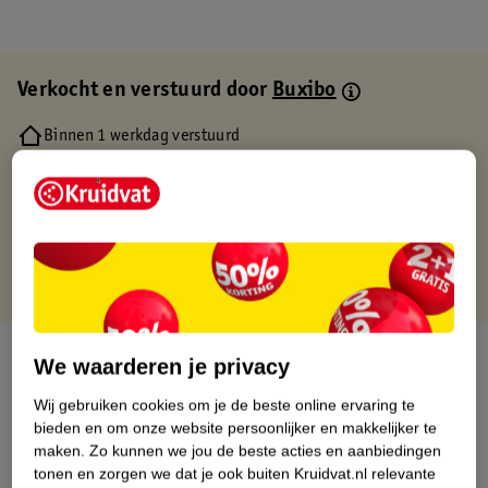
Verkocht en verstuurd door
Buxibo
Binnen 1 werkdag verstuurd
Gratis thuisbezorgd
Gratis retourneren via verkooppartner.
Gratis punten met je Kruidvat kaart
Over dit product
We waarderen je privacy
Wij gebruiken cookies om je de beste online ervaring te
Productinformatie
bieden en om onze website persoonlijker en makkelijker te
maken.
Zo kunnen we jou de beste acties en aanbiedingen
Etiketinformatie
tonen en zorgen we dat je ook buiten Kruidvat.nl relevante