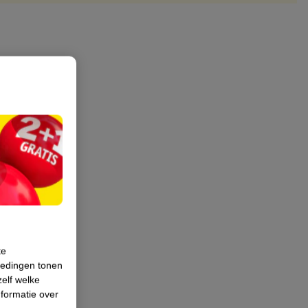
te
iedingen tonen
zelf welke
formatie over