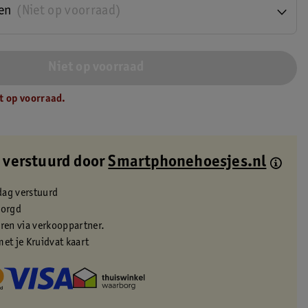
en
(Niet op voorraad)
Niet op voorraad
t op voorraad.
 verstuurd door
Smartphonehoesjes.nl
dag verstuurd
zorgd
eren via verkooppartner.
met je Kruidvat kaart