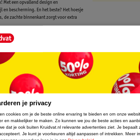
n! Met een opvallend design en
jl en bescherming. En het beste? Het hoesje
s, de zachte binnenkant zorgt voor extra
t-have! Met zijn dubbellaagse structuur
dosis stijl. De modieuze buitenkant,
enkant van zacht, schokabsorberend siliconen
je wat het nog beter maakt? De verhoogde
verwachte valpartijen. Dus zeg maar bye-
ij het lichte en dunne ontwerp van deze
elt nog steeds chill aan. Of je nu in de
core.
eze backcover voegt een dosis stijl toe aan
.Perfecte match voor jouw smartphone
rderen je privacy
dschoen en heeft alle gaten en knoppen op de
ken cookies om je de beste online ervaring te bieden en om onze websi
knoppen zijn super easy te gebruiken. No
er en makkelijker te maken.
Zo kunnen we jou de beste acties en aanb
cover nodig hebt!
e dat je ook buiten Kruidvat.nl relevante advertenties ziet.
Je bepaalt 
accepteert.
Je kunt je voorkeuren altijd aanpassen of intrekken.
Meer in