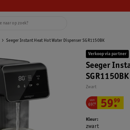
Seeger Instant Heat Hot Water Dispenser SGR1150BK
Verkoop via partner
Seeger Inst
SGR1150BK
Zwart
van
59
.
99
69
.
99
Kleur
zwart