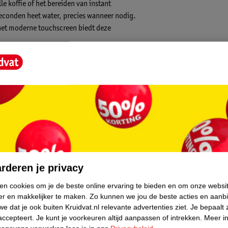
e koffie of het bereiden van instant
seconden heet water, precies wanneer nodig.
het moderne touchscreen biedt deze
core.
oeveelheid water voor elk gebruik. Of het nu
rderen je privacy
ich volledig aan de wensen aan.
ken cookies om je de beste online ervaring te bieden en om onze websi
er en makkelijker te maken.
Zo kunnen we jou de beste acties en aanb
e dat je ook buiten Kruidvat.nl relevante advertenties ziet.
Je bepaalt 
accepteert.
Je kunt je voorkeuren altijd aanpassen of intrekken.
Meer in