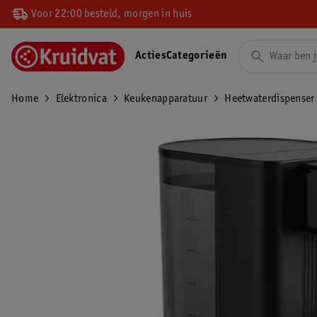
Voor 22:00 besteld, morgen in huis
Acties
Categorieën
Home
Elektronica
Keukenapparatuur
Heetwaterdispenser