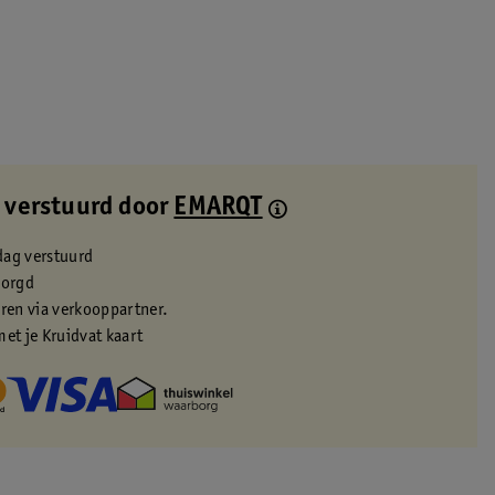
 verstuurd door
EMARQT
dag verstuurd
zorgd
eren via verkooppartner.
met je Kruidvat kaart