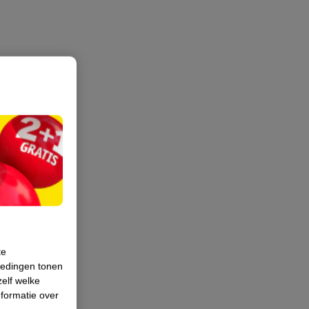
te
iedingen tonen
zelf welke
formatie over