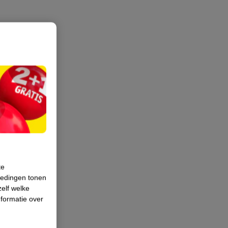
te
iedingen tonen
zelf welke
formatie over