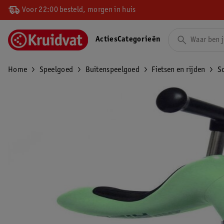
Voor 22:00 besteld, morgen in huis
Acties
Categorieën
Home
Speelgoed
Buitenspeelgoed
Fietsen en rijden
S