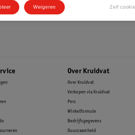
pteer
Weigeren
Zelf cooki
rvice
Over Kruidvat
agen
Over Kruidvat
Verkopen via Kruidvat
eren
Pers
Winkelformule
do
Bedrijfsgegevens
tourneren
Duurzaamheid