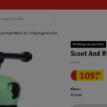
coot And Ride 2 In 1 Highwaykick Kiwi
Verkoop via partner
Scoot And R
Groen
109
.
99
Kleur
Groen