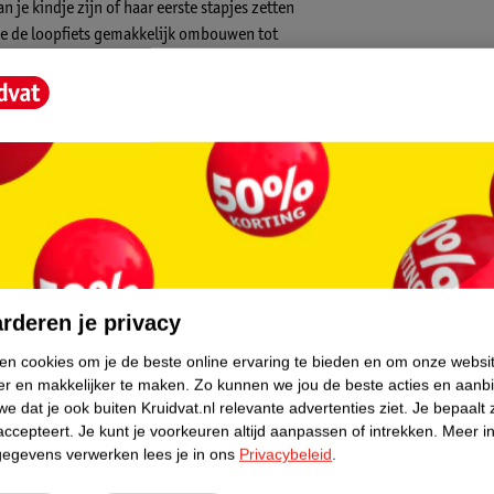
 je kindje zijn of haar eerste stapjes zetten
 je de loopfiets gemakkelijk ombouwen tot
 groot – dit is ongeveer van 1 tot en met 5
core.
rderen je privacy
ken cookies om je de beste online ervaring te bieden en om onze websi
er en makkelijker te maken.
Zo kunnen we jou de beste acties en aanb
 heeft het product een kantelbeveiliging,
e dat je ook buiten Kruidvat.nl relevante advertenties ziet.
Je bepaalt 
accepteert.
Je kunt je voorkeuren altijd aanpassen of intrekken.
Meer in
at je kleintje comfortabel en stabiel zit.
gegevens verwerken lees je in ons
Privacybeleid
.