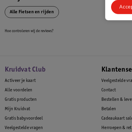
Step en loopfiets in één
Acce
Geschikt voor kinderen van 82 t/m 118 cm (1 tot 5 jaar)
Alle Fietsen en rijden
Voetrem
Zithoogte verstelbaar tussen: 22,5 en 29 cm
Hoe controleren wij de reviews?
Stuur verstelbaar tussen: 57 en 64 cm
Maximaal draaggewicht: 20 kg zitting, 50 kg stavlak
Twee voorwielen
Kantelbeveiliging
Gewicht: 2,8 kg
Ergonomische handgrepen
Kruidvat Club
Klantense
Activeer je kaart
Veelgestelde vr
EAN code:4897033963558
Alle voordelen
Contact
Gratis producten
Bestellen & lev
Mijn Kruidvat
Betalen
Gratis babyvoordeel
Cadeaukaart sal
Veelgestelde vragen
Herroepen & re