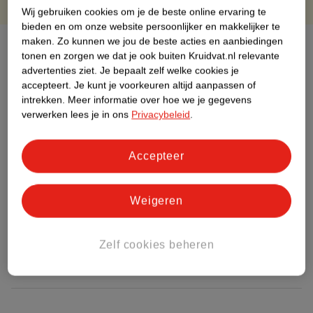
Wij gebruiken cookies om je de beste online ervaring te
bieden en om onze website persoonlijker en makkelijker te
maken.
Zo kunnen we jou de beste acties en aanbiedingen
Over dit product
tonen en zorgen we dat je ook buiten Kruidvat.nl relevante
advertenties ziet.
Je bepaalt zelf welke cookies je
Productinformatie
accepteert.
Je kunt je voorkeuren altijd aanpassen of
intrekken.
Meer informatie over hoe we je gegevens
verwerken lees je in ons
Privacybeleid
.
Etiketinformatie
Accepteer
Nature Impact Score
Dit product heeft (nog) geen Nature
Impact Score.
Weigeren
Meer informatie
Zelf cookies beheren
Bestel & Bezorginformatie