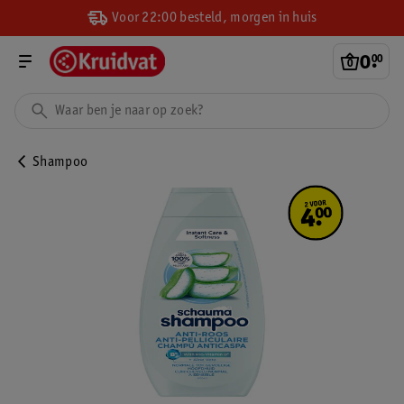
Voor 22:00 besteld, morgen in huis
0
.
00
Shampoo