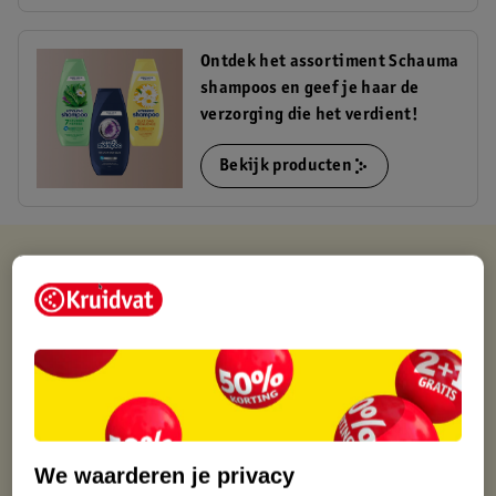
Ontdek het assortiment Schauma
shampoos en geef je haar de
verzorging die het verdient!
Bekijk producten
Kruidvat is altijd voordelig
Gratis ophalen in de winkel
Op werkdagen voor 22:00 uur besteld, volgende dag in huis
Gratis thuisbezorgd vanaf 50.00
Gratis retourneren binnen 30 dagen
Gratis punten met je Kruidvat kaart
We waarderen je privacy