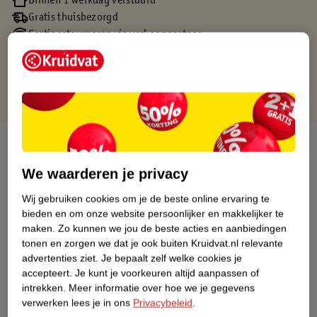
Binnen 1 werkdag verstuurd
Gratis thuisbezorgd
Gratis retourneren via verkooppartner.
Gratis punten met je Kruidvat kaart
Over dit product
We waarderen je privacy
Productinformatie
Wij gebruiken cookies om je de beste online ervaring te
bieden en om onze website persoonlijker en makkelijker te
Nature Impact Score
maken.
Zo kunnen we jou de beste acties en aanbiedingen
Dit product heeft (nog) geen Nature
tonen en zorgen we dat je ook buiten Kruidvat.nl relevante
Impact Score.
advertenties ziet.
Je bepaalt zelf welke cookies je
Meer informatie
accepteert.
Je kunt je voorkeuren altijd aanpassen of
intrekken.
Meer informatie over hoe we je gegevens
verwerken lees je in ons
Privacybeleid
.