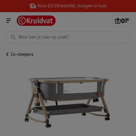
Voor 22:00 besteld, morgen in huis
0
.
00
Co-sleepers