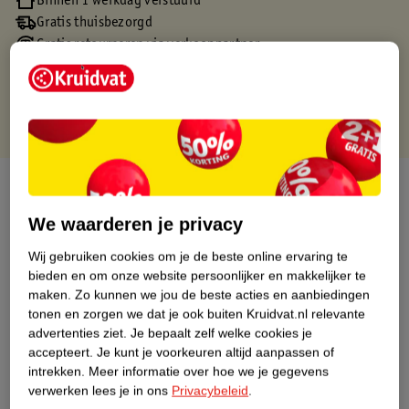
Binnen 1 werkdag verstuurd
Gratis thuisbezorgd
Gratis retourneren via verkooppartner.
Gratis punten met je Kruidvat kaart
Over dit product
We waarderen je privacy
Productinformatie
Wij gebruiken cookies om je de beste online ervaring te
bieden en om onze website persoonlijker en makkelijker te
Nature Impact Score
maken.
Zo kunnen we jou de beste acties en aanbiedingen
Dit product heeft (nog) geen Nature
tonen en zorgen we dat je ook buiten Kruidvat.nl relevante
Impact Score.
advertenties ziet.
Je bepaalt zelf welke cookies je
Meer informatie
accepteert.
Je kunt je voorkeuren altijd aanpassen of
intrekken.
Meer informatie over hoe we je gegevens
verwerken lees je in ons
Privacybeleid
.