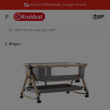
Voor 22:00 besteld, morgen in huis
0
.
00
Wiegen