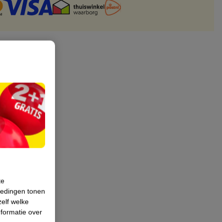
te
iedingen tonen
zelf welke
formatie over