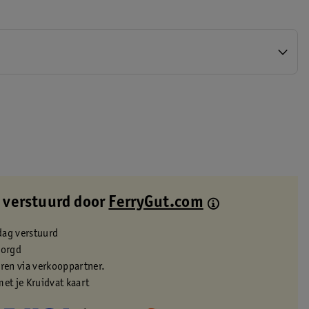
 verstuurd door
FerryGut.com
dag verstuurd
zorgd
eren via verkooppartner.
met je Kruidvat kaart