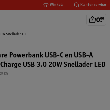
Winkels
Klantenservice
0
.
00
20W Snellader LED
are Powerbank USB-C en USB-A
 Charge USB 3.0 20W Snellader LED
20 KG