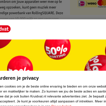
troombron om jouw apparaten weer mee op te
de weg opzoeken, kunt geen muziek meer
 handige powerbank van RollingSQUARE. Deze
ermogen van 10.000 mAh en een vermogen
uitgang waarmee jij tot twee apparaten
ooit meer te maken met een lege batterij en
core.
rderen je privacy
ken cookies om je de beste online ervaring te bieden en om onze websi
er en makkelijker te maken.
Zo kunnen we jou de beste acties en aanb
ringt wanneer je niet in de gelegenheid bent
e dat je ook buiten Kruidvat.nl relevante advertenties ziet.
Je bepaalt 
e ideale uitkomst. Dankzij de twee USB-
accepteert.
Je kunt je voorkeuren altijd aanpassen of intrekken.
Meer in
andere elektronische apparaten weer