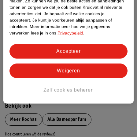
Productinformatie
maken.
Zo kunnen we jou de beste acties en aanbiedingen
tonen en zorgen we dat je ook buiten Kruidvat.nl relevante
advertenties ziet.
Je bepaalt zelf welke cookies je
Etiketinformatie
accepteert.
Je kunt je voorkeuren altijd aanpassen of
intrekken.
Meer informatie over hoe we je gegevens
verwerken lees je in ons
Privacybeleid
.
Nature Impact Score
Dit product heeft (nog) geen Nature
Accepteer
Impact Score.
Meer informatie
Weigeren
Bestel & Bezorginformatie
Zelf cookies beheren
Bekijk ook
Meer
Rochas
Alle Damesparfum
Hoe controleren wij de reviews?