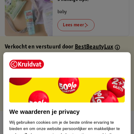
baby
Lees meer
Verkocht en verstuurd door
BestBeautyLux
Binnen 1 werkdag verstuurd
Gratis thuisbezorgd
Gratis retourneren via verkooppartner.
Gratis punten met je Kruidvat kaart
We waarderen je privacy
Over dit product
Wij gebruiken cookies om je de beste online ervaring te
bieden en om onze website persoonlijker en makkelijker te