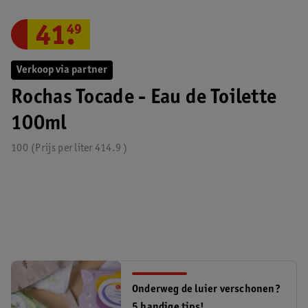
41
.
49
Verkoop via partner
Rochas Tocade - Eau de Toilette
100ml
100
Prijs per
liter
414.9
Onderweg de luier verschonen?
5 handige tips!