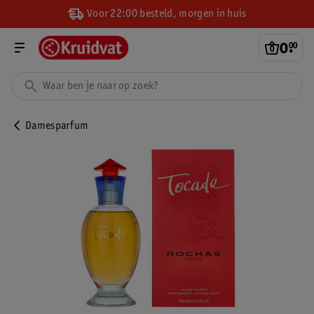
Voor 22:00 besteld, morgen in huis
0
.
00
Damesparfum