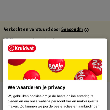
Verkocht en verstuurd door
Seasondm
Binnen 1 werkdag verstuurd
Gratis thuisbezorgd
Gratis retourneren via verkooppartner.
Gratis punten met je Kruidvat kaart
We waarderen je privacy
Over dit product
Wij gebruiken cookies om je de beste online ervaring te
Productinformatie
bieden en om onze website persoonlijker en makkelijker te
maken.
Zo kunnen we jou de beste acties en aanbiedingen