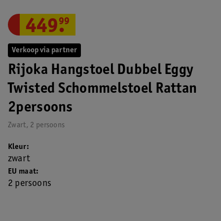
449
.
99
Verkoop via partner
Rijoka Hangstoel Dubbel Eggy
Twisted Schommelstoel Rattan
2persoons
Zwart, 2 persoons
Kleur
zwart
EU maat
2 persoons