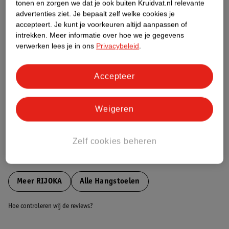
tonen en zorgen we dat je ook buiten Kruidvat.nl relevante
Etiketinformatie
advertenties ziet.
Je bepaalt zelf welke cookies je
accepteert.
Je kunt je voorkeuren altijd aanpassen of
intrekken.
Meer informatie over hoe we je gegevens
Nature Impact Score
verwerken lees je in ons
Privacybeleid
.
Dit product heeft (nog) geen Nature
Impact Score.
Accepteer
Meer informatie
Weigeren
Bestel & Bezorginformatie
Zelf cookies beheren
Bekijk ook
Meer
RIJOKA
Alle Hangstoelen
Hoe controleren wij de reviews?