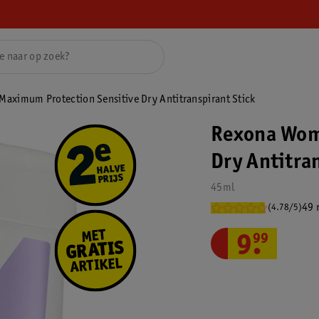
aximum Protection Sensitive Dry Antitranspirant Stick
Rexona Wom
Dry Antitra
45ml
49 
(4.78/5)
9
.
99