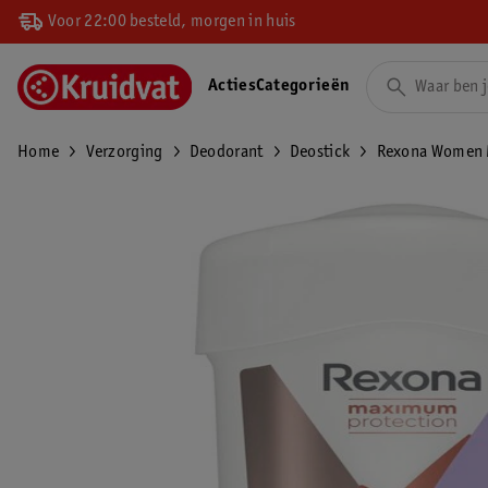
Voor 22:00 besteld, morgen in huis
Acties
Categorieën
Home
Verzorging
Deodorant
Deostick
Rexona Women M