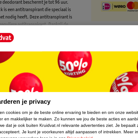
e deodorant beschermt je tot 96 uur.
s een antitranspirant die speciaal is
t nodig heeft. Deze antitranspirant is
eguliere antitranspirant. Dankzij de
ige transpiratie en ongewenste
nt geeft je het zelfvertrouwen om elke dag
 geen zorgen over zweet. Zo ga je weer vol
 Dry Antitranspirant Stick:
core.
chaamsgeur
irant
rderen je privacy
etest
ken cookies om je de beste online ervaring te bieden en om onze websi
er en makkelijker te maken.
Zo kunnen we jou de beste acties en aanb
e bewegen
e dat je ook buiten Kruidvat.nl relevante advertenties ziet.
Je bepaalt 
accepteert.
Je kunt je voorkeuren altijd aanpassen of intrekken.
Meer in
ry Antitranspirant Stick?