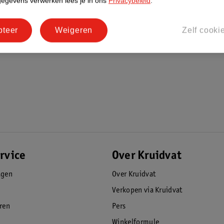
gegevens verwerken lees je in ons
Privacybeleid
.
 breng direct aan onder je droge oksels.
pteer
Weigeren
Zelf cooki
 vorming van nieuw zweet tegen door een
orant het beste aanbrengen voor het
e formule kan reageren op de stoffen in je
, maar vaak is het juist heel vervelend.
de juiste bescherming biedt. Rexona-
als jij. Rexona houdt zich namelijk al jaren
ot een uitgebreide lijn met effectieve
 fris blijft. Rexona is er in verschillende
rvice
Over Kruidvat
n, in spray, roller, stick en crème.
agen
Over Kruidvat
Verkopen via Kruidvat
eren
Pers
Winkelformule