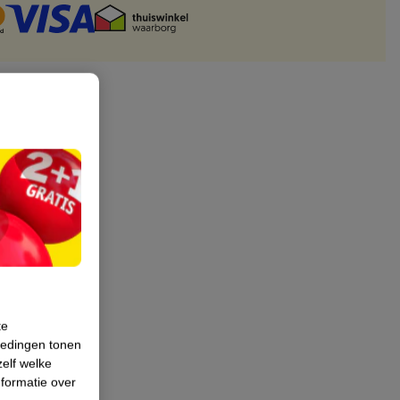
te
iedingen tonen
zelf welke
formatie over