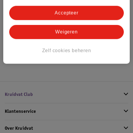
Bestel & Bezorginformatie
Accepteer
Bekijk ook
Weigeren
Meer
Reminiscence
Alle Herenparfum
Zelf cookies beheren
Hoe controleren wij de reviews?
Kruidvat Club
Klantenservice
Over Kruidvat