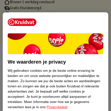
Binnen 1 werkdag verstuurd
Gratis thuisbezorgd
Gratis retourneren via verkooppartner.
Gratis punten met je Kruidvat kaart
Over dit product
We waarderen je privacy
Productinformatie
Wij gebruiken cookies om je de beste online ervaring te
bieden en om onze website persoonlijker en makkelijker te
Nature Impact Score
maken.
Zo kunnen we jou de beste acties en aanbiedingen
tonen en zorgen we dat je ook buiten Kruidvat.nl relevante
Dit product heeft (nog) geen Nature
advertenties ziet.
Je bepaalt zelf welke cookies je
Impact Score.
accepteert.
Je kunt je voorkeuren altijd aanpassen of
Meer informatie
intrekken.
Meer informatie over hoe we je gegevens
verwerken lees je in ons
Privacybeleid
.