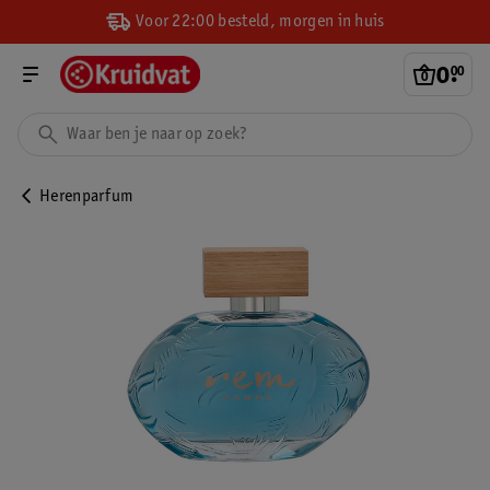
Voor 22:00 besteld, morgen in huis
0
.
00
Herenparfum