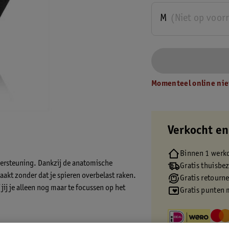
M
(Niet op voor
Momenteel online nie
Verkocht en
Binnen 1 werk
dersteuning. Dankzij de anatomische
Gratis thuisbe
kt zonder dat je spieren overbelast raken.
Gratis retourn
jij je alleen nog maar te focussen op het
Gratis punten 