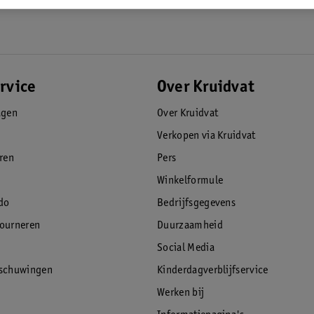
rvice
Over Kruidvat
agen
Over Kruidvat
Verkopen via Kruidvat
eren
Pers
Winkelformule
do
Bedrijfsgegevens
tourneren
Duurzaamheid
Social Media
rschuwingen
Kinderdagverblijfservice
Werken bij