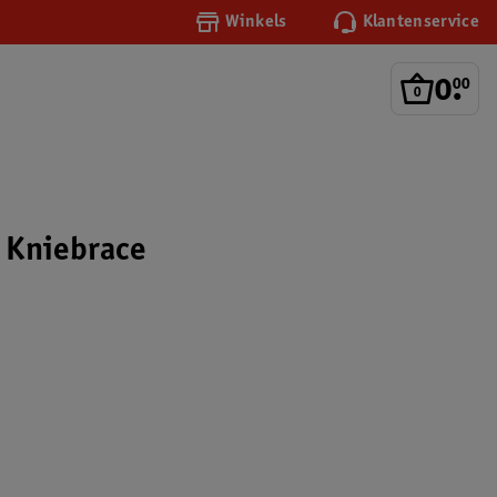
Winkels
Klantenservice
0
.
00
 Kniebrace