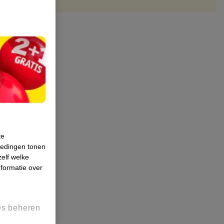
te
iedingen tonen
zelf welke
formatie over
es beheren