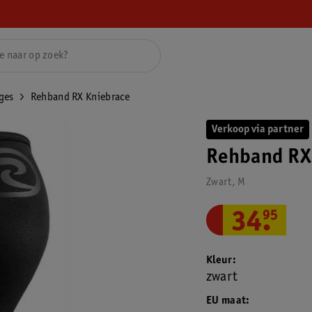
ges
Rehband RX Kniebrace
Verkoop via partner
Rehband RX
Zwart, M
34
.
95
Kleur
zwart
EU maat