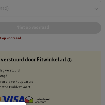
raad)
Niet op voorraad
t op voorraad.
 verstuurd door
Fitwinkel.nl
dag verstuurd
zorgd
eren via verkooppartner.
met je Kruidvat kaart