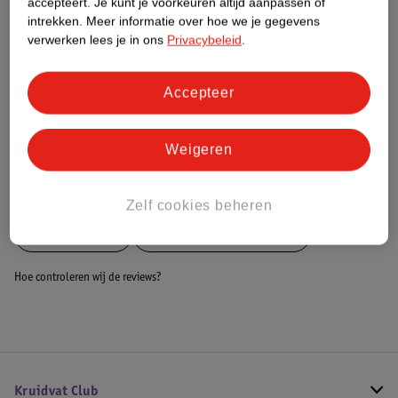
accepteert.
Je kunt je voorkeuren altijd aanpassen of
Dit product heeft (nog) geen Nature
intrekken.
Meer informatie over hoe we je gegevens
Impact Score.
verwerken lees je in ons
Privacybeleid
.
Meer informatie
Accepteer
Bestel & Bezorginformatie
Weigeren
Bekijk ook
Zelf cookies beheren
Meer
Rehband
Alle Braces en bandages
Hoe controleren wij de reviews?
Kruidvat Club