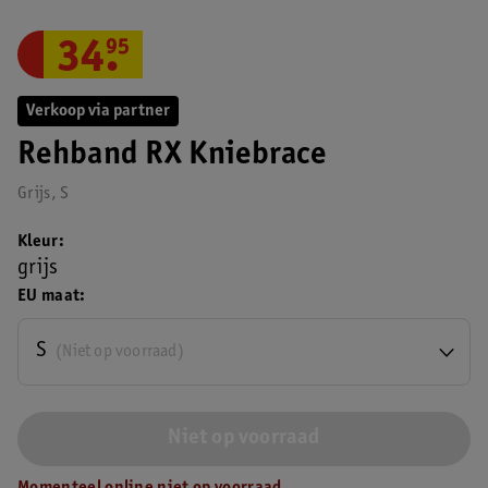
34
.
95
Verkoop via partner
Rehband RX Kniebrace
Grijs, S
Kleur
grijs
EU maat
S
(Niet op voorraad)
Niet op voorraad