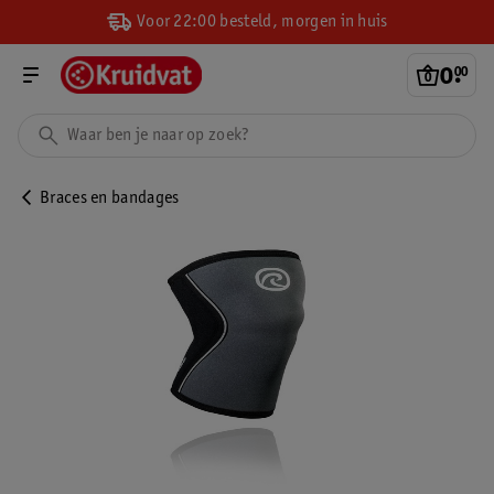
Voor 22:00 besteld, morgen in huis
0
.
00
Braces en bandages