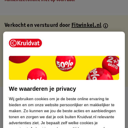
Momenteel online niet op voorraad.
Verkocht en verstuurd door
Fitwinkel.nl
Binnen 1 werkdag verstuurd
Gratis thuisbezorgd
Gratis retourneren via verkooppartner.
Gratis punten met je Kruidvat kaart
We waarderen je privacy
Over dit product
Wij gebruiken cookies om je de beste online ervaring te
bieden en om onze website persoonlijker en makkelijker te
Productinformatie
maken.
Zo kunnen we jou de beste acties en aanbiedingen
tonen en zorgen we dat je ook buiten Kruidvat.nl relevante
advertenties ziet.
Je bepaalt zelf welke cookies je
Nature Impact Score