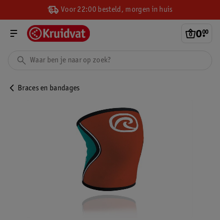
Voor 22:00 besteld, morgen in huis
0
.
00
Braces en bandages