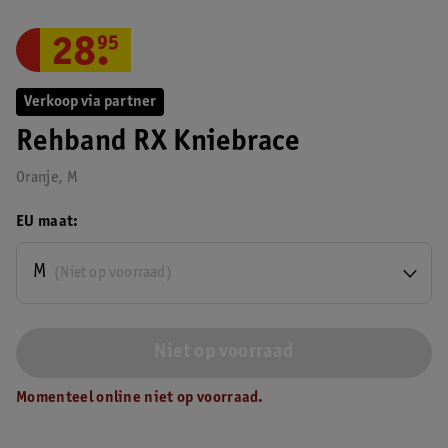
28
.
95
Verkoop via partner
Rehband RX Kniebrace
Oranje, M
EU maat
M
(Niet op voorraad)
Niet op voorraad
Momenteel online niet op voorraad.