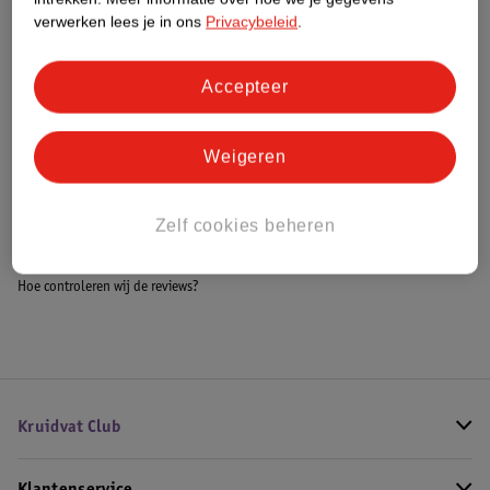
Meer informatie
verwerken lees je in ons
Privacybeleid
.
Accepteer
Bestel & Bezorginformatie
Weigeren
Bekijk ook
Zelf cookies beheren
Meer
Rehband
Alle Braces en bandages
Hoe controleren wij de reviews?
Kruidvat Club