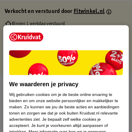
Verkocht en verstuurd door
Fitwinkel.nl
Binnen 1 werkdag verstuurd
Gratis thuisbezorgd
Gratis retourneren via verkooppartner.
Gratis punten met je Kruidvat kaart
Over dit product
We waarderen je privacy
Wij gebruiken cookies om je de beste online ervaring te
Productinformatie
bieden en om onze website persoonlijker en makkelijker te
maken.
Zo kunnen we jou de beste acties en aanbiedingen
tonen en zorgen we dat je ook buiten Kruidvat.nl relevante
Nature Impact Score
advertenties ziet.
Je bepaalt zelf welke cookies je
Dit product heeft (nog) geen Nature
accepteert.
Je kunt je voorkeuren altijd aanpassen of
Impact Score.
intrekken.
Meer informatie over hoe we je gegevens