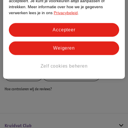
accepteert.
Je kunt je voorkeuren altijd aanpassen of
Dit product heeft (nog) geen Nature
intrekken.
Meer informatie over hoe we je gegevens
Impact Score.
verwerken lees je in ons
Privacybeleid
.
Meer informatie
Accepteer
Bestel & Bezorginformatie
Weigeren
Bekijk ook
Zelf cookies beheren
Meer
Rehband
Alle Braces en bandages
Hoe controleren wij de reviews?
Kruidvat Club