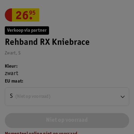
26
.
95
Verkoop via partner
Rehband RX Kniebrace
Zwart, S
Kleur
zwart
EU maat
S
(Niet op voorraad)
Niet op voorraad