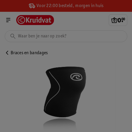
Voor 22:00 besteld, morgen in huis
0
.
00
Braces en bandages