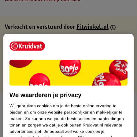
Momenteel online niet op voorraad.
Verkocht en verstuurd door
Fitwinkel.nl
Binnen 1 werkdag verstuurd
Gratis thuisbezorgd
Gratis retourneren via verkooppartner.
Gratis punten met je Kruidvat kaart
We waarderen je privacy
Over dit product
Wij gebruiken cookies om je de beste online ervaring te
bieden en om onze website persoonlijker en makkelijker te
Productinformatie
maken.
Zo kunnen we jou de beste acties en aanbiedingen
tonen en zorgen we dat je ook buiten Kruidvat.nl relevante
advertenties ziet.
Je bepaalt zelf welke cookies je
Nature Impact Score