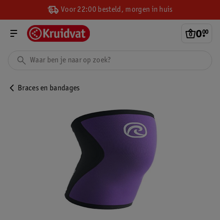
Voor 22:00 besteld, morgen in huis
0
.
00
Braces en bandages