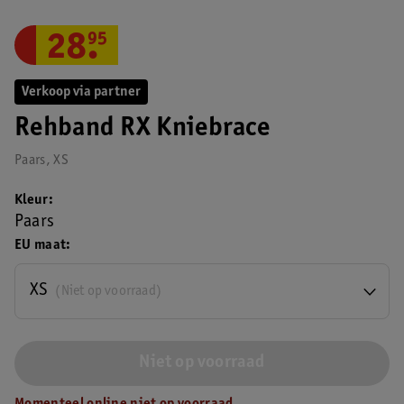
28
.
95
Verkoop via partner
Rehband RX Kniebrace
Paars, XS
Kleur
Paars
EU maat
XS
(Niet op voorraad)
Niet op voorraad