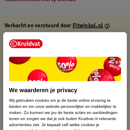
Momenteel online niet op voorraad.
Verkocht en verstuurd door
Fitwinkel.nl
Binnen 1 werkdag verstuurd
Gratis thuisbezorgd
Gratis retourneren via verkooppartner.
Gratis punten met je Kruidvat kaart
We waarderen je privacy
Over dit product
Wij gebruiken cookies om je de beste online ervaring te
bieden en om onze website persoonlijker en makkelijker te
Productinformatie
maken.
Zo kunnen we jou de beste acties en aanbiedingen
tonen en zorgen we dat je ook buiten Kruidvat.nl relevante
advertenties ziet.
Je bepaalt zelf welke cookies je
Nature Impact Score