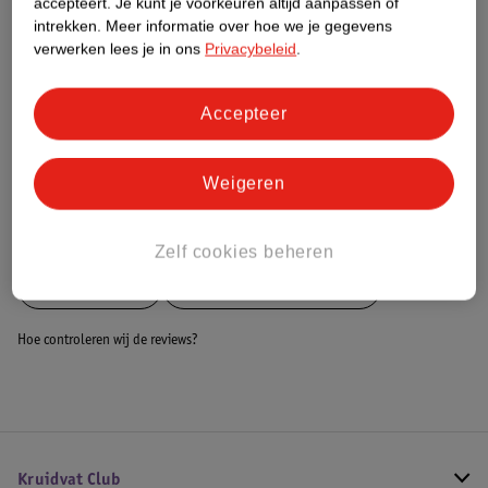
accepteert.
Je kunt je voorkeuren altijd aanpassen of
Dit product heeft (nog) geen Nature
intrekken.
Meer informatie over hoe we je gegevens
Impact Score.
verwerken lees je in ons
Privacybeleid
.
Meer informatie
Accepteer
Bestel & Bezorginformatie
Weigeren
Bekijk ook
Zelf cookies beheren
Meer
Rehband
Alle Braces en bandages
Hoe controleren wij de reviews?
Kruidvat Club