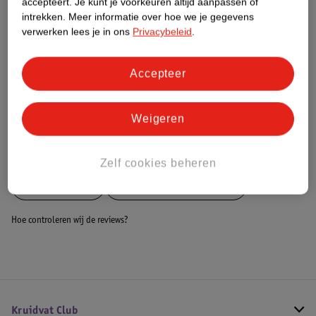
accepteert.
Je kunt je voorkeuren altijd aanpassen of
Dit product heeft (nog) geen Nature
intrekken.
Meer informatie over hoe we je gegevens
Impact Score.
verwerken lees je in ons
Privacybeleid
.
Meer informatie
Accepteer
Bestel & Bezorginformatie
Weigeren
Bekijk ook
Zelf cookies beheren
Meer
Rehband
Alle Braces en bandages
Hoe controleren wij de reviews?
Kruidvat Club