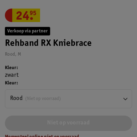
24
.
95
Verkoop via partner
Rehband RX Kniebrace
Rood, M
Kleur
zwart
Kleur
Rood
(Niet op voorraad)
Niet op voorraad