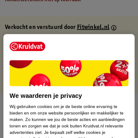
Momenteel online niet op voorraad.
Verkocht en verstuurd door
Fitwinkel.nl
Binnen 1 werkdag verstuurd
Gratis thuisbezorgd
Gratis retourneren via verkooppartner.
Gratis punten met je Kruidvat kaart
We waarderen je privacy
Over dit product
Wij gebruiken cookies om je de beste online ervaring te
bieden en om onze website persoonlijker en makkelijker te
Productinformatie
maken.
Zo kunnen we jou de beste acties en aanbiedingen
tonen en zorgen we dat je ook buiten Kruidvat.nl relevante
advertenties ziet.
Je bepaalt zelf welke cookies je
Nature Impact Score