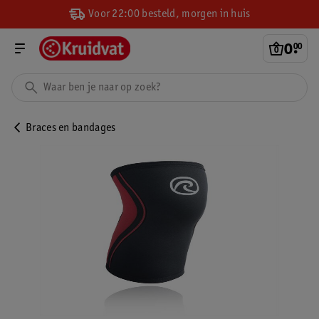
Voor 22:00 besteld, morgen in huis
0
.
00
Braces en bandages