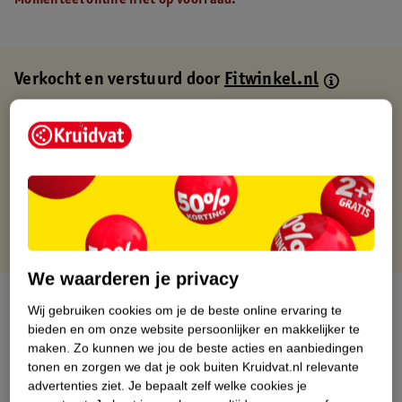
Momenteel online niet op voorraad.
Verkocht en verstuurd door
Fitwinkel.nl
Binnen 1 werkdag verstuurd
Gratis thuisbezorgd
Gratis retourneren via verkooppartner.
Gratis punten met je Kruidvat kaart
We waarderen je privacy
Over dit product
Wij gebruiken cookies om je de beste online ervaring te
bieden en om onze website persoonlijker en makkelijker te
Productinformatie
maken.
Zo kunnen we jou de beste acties en aanbiedingen
tonen en zorgen we dat je ook buiten Kruidvat.nl relevante
advertenties ziet.
Je bepaalt zelf welke cookies je
Nature Impact Score