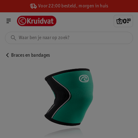
Voor 22:00 besteld, morgen in huis
0
.
00
Braces en bandages