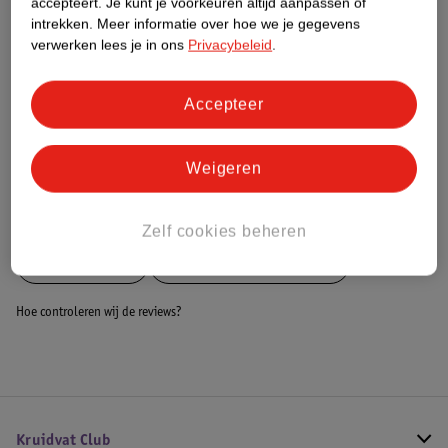
accepteert.
Je kunt je voorkeuren altijd aanpassen of
Dit product heeft (nog) geen Nature
intrekken.
Meer informatie over hoe we je gegevens
Impact Score.
verwerken lees je in ons
Privacybeleid
.
Meer informatie
Accepteer
Bestel & Bezorginformatie
Weigeren
Bekijk ook
Zelf cookies beheren
Meer
Rehband
Alle Braces en bandages
Hoe controleren wij de reviews?
Kruidvat Club