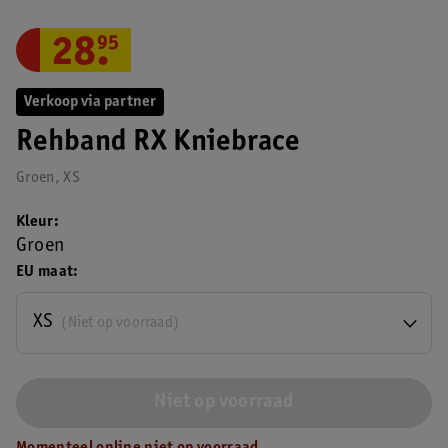
28
.
95
Verkoop via partner
Rehband RX Kniebrace
Groen, XS
Kleur
Groen
EU maat
XS
(Niet op voorraad)
Niet op voorraad