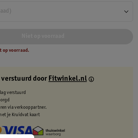
raad)
Niet op voorraad
t op voorraad.
 verstuurd door
Fitwinkel.nl
dag verstuurd
zorgd
eren via verkooppartner.
met je Kruidvat kaart