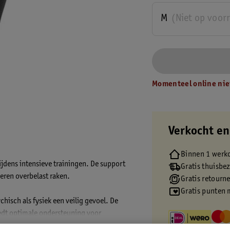
M
(Niet op voor
Momenteel online nie
Verkocht en
Binnen 1 werk
jdens intensieve trainingen. De support
Gratis thuisbe
ieren overbelast raken.
Gratis retourn
Gratis punten 
chisch als fysiek een veilig gevoel. De
edt optimale ondersteuning voor