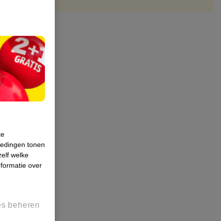
te
iedingen tonen
zelf welke
formatie over
es beheren