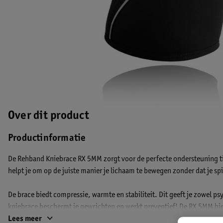
Over dit product
Productinformatie
De Rehband Kniebrace RX 5MM zorgt voor de perfecte ondersteuning ti
helpt je om op de juiste manier je lichaam te bewegen zonder dat je sp
De brace biedt compressie, warmte en stabiliteit. Dit geeft je zowel psy
kniebrace beschermt je gewrichten en werkt preventief! De RX 5MM bi
sportactiviteiten zoals Crossfit en Fitness.
Lees meer