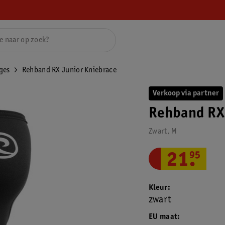
ges
Rehband RX Junior Kniebrace
Verkoop via partner
Rehband RX 
Zwart, M
21
.
95
Kleur
zwart
EU maat