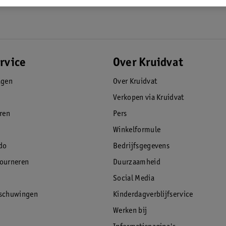
rvice
Over Kruidvat
agen
Over Kruidvat
Verkopen via Kruidvat
eren
Pers
Winkelformule
do
Bedrijfsgegevens
tourneren
Duurzaamheid
Social Media
rschuwingen
Kinderdagverblijfservice
Werken bij